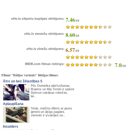
7.46
oHo.lv eXpertu kopējais vērtējums:
/10
8.60
oHo.lv sieviešu vērtējums:
/10
6.57
oHo.lv vīriešu vērtējums:
/10
7.0
IMDB.com filmas reitings:
/10
Filmai "Itālijas variants" līdzīgas filmas:
Ātrs un bez žēlastības 5
Pēc Dominika atbrīvošanas,
Braiens un Mia Toreto ir spiesti
šķērsot vairākas robežas,
lai...
Aplaupīšana
Terijs, mašīnu dīleris ar jaunu
ģimeni un āķīgu pagātni,
vienmēr ir izvairījies no...
Insaiders