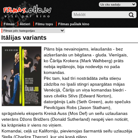
Filmas
Aktieri
Filmu tops
Filmas pašlaik kino
Itālijas variants
Plāns bija nevainojams, ielaušanās - bez
aizķeršanās un bēgšana - gluda. Vienīgais,
ko Čārlija Krokera (Mark Walhberg) prāts
nebija ieplānojis, bija nodevējs no paša
komandas.
Pēc tam, kad tīri nostrādāta zelta stieņu
zādzība no īpaši stingri apsargātas mājas
Venēcijā, Čārlijs un viņa komandas biedri -
savs cilvēks Stīvs (Edward Norton),
datorģēnijs Lails (Seth Green), auto spečuks
Pievilcīgais Robs (Jason Statham),
sprāgstvielu eksperts Kreisā Auss (Mos Def) un seifu uzlaušanas
veterāns Džons Bridžers (Donald Sutherland) nespēj vien noticēt,
ka krāpnieks ir viens no viņiem.
Komandai, ceļā uz Kaliforniju, pievienojas šarmantā seifu uzlauzēja
Stella (Charlize Theron), kur visi kopā plāno