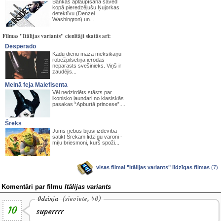
Bankas aplaupīšana saved
kopā pieredzējušu Ņujorkas
detektīvu (Denzel
Washington) un...
Filmas "Itālijas variants" cienītāji skatās arī:
Desperado
Kādu dienu mazā meksikāņu
robežpilsētiņā ierodas
neparasts svešinieks. Viņš ir
zaudējis...
Melnā feja Malefisenta
Vēl nedzirdēts stāsts par
ikonisko ļaundari no klasiskās
pasakas “Apburtā princese”....
Šreks
Jums nebūs bijusi izdevība
satikt Šrekam līdzīgu varoni -
mīļu briesmoni, kurš spoži...
visas filmai "Itālijas variants" līdzīgas filmas
(7)
Komentāri par filmu
Itālijas variants
0dzinja
(sieviete, 46)
10
superrrr