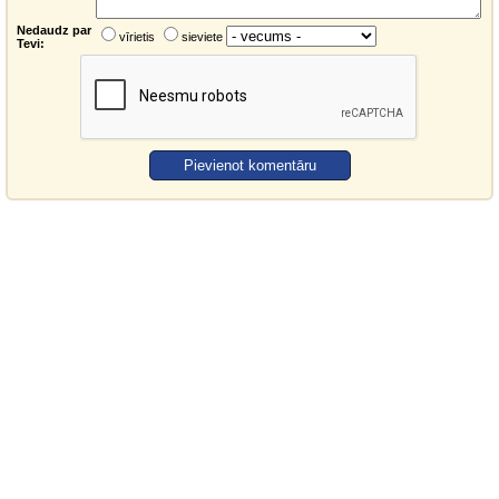
Nedaudz par
vīrietis
sieviete
Tevi: