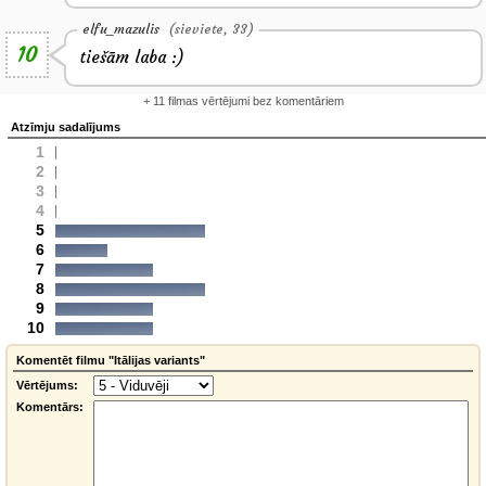
elfu_mazulis
(sieviete, 33)
10
tiešām laba :)
+ 11 filmas vērtējumi bez komentāriem
Atzīmju sadalījums
1
2
3
4
5
6
7
8
9
10
Komentēt filmu "Itālijas variants"
Vērtējums:
Komentārs: