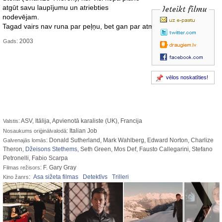
atgūt savu laupījumu un atriebties
Ieteikt filmu
nodevējam.
Tagad vairs nav runa par peļņu, bet gan par atmaksu !
: 2003
Gads
vēlos noskatīties!
: ASV, Itālija, Apvienotā karaliste (UK), Francija
Valstis
: Italian Job
Nosaukums oriģinālvalodā
: Donald Sutherland, Mark Wahlberg, Edward Norton, Charlize
Galvenajās lomās
Theron,
Džeisons Stethems
, Seth Green, Mos Def, Fausto Callegarini, Stefano
Petronelli, Fabio Scarpa
: F. Gary Gray
Filmas režisors
:
Asa sižeta filmas
Detektīvs
Trilleri
Kino žanrs