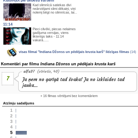
Klauvējot pie debesu vārtiem
Kad slimnīcā satiekas divi
neārstējami slimi dēkaiņi, viņi
nolemj bēgt no slimnīcas, lai...
11:14
Pieci cilvēki, piecas nelaimes
gadījuma versijas, viens
liktenīgs laiks - 11:14
vakarā......
visas filmai "Indiana Džonss un pēdējais krusta karš" līdzīgas filmas
(14)
Komentāri par filmu
Indiana Džonss un pēdējais krusta karš
alfa37
(vīrietis, 40)
7
Ja ņem no garīgā tad švaka! Ja no izklaides tad
jauka...
+ 16 filmas vērtējumi bez komentāriem
Atzīmju sadalījums
1
2
3
4
5