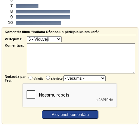
6
7
8
9
10
Komentēt filmu "Indiana Džonss un pēdējais krusta karš"
Vērtējums:
Komentārs:
Nedaudz par
vīrietis
sieviete
Tevi: