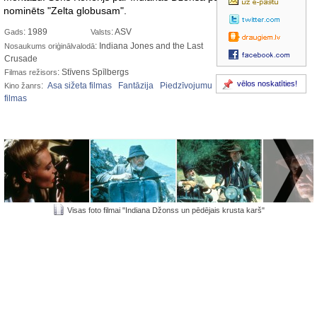
nominēts "Zelta globusam".
: 1989
: ASV
Gads
Valsts
: Indiana Jones and the Last
Nosaukums oriģinālvalodā
Crusade
: Stīvens Spīlbergs
Filmas režisors
vēlos noskatīties!
:
Asa sižeta filmas
Fantāzija
Piedzīvojumu
Kino žanrs
filmas
Visas foto filmai "Indiana Džonss un pēdējais krusta karš"