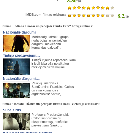
8.80
/10
8.2
IMDB.com filmas reitings:
/10
Filmai "Indiana Džonss un pēdējais krusta karš" līdzīgas filmas:
Nacionālie dārgumi
Mērķtiecīgu cilvēku grupa
nodarbojas ar senlaicīgu
dārgumu meklēšanu -
komandas galvgalī...
Tintiņa piedzīvojumi:...
Tintiņš ir jauns reportieris, kam
ir izcili laba oža noteikt kur
meklējami piedzīvojumi...
Nacionālie dārgumi:...
Relikviju mednieks
Bendžamins Franklins Geitss
un viņa komanda ir
atgriezusies! Šoreiz,...
Filmas "Indiana Džonss un pēdējais krusta karš" cienītāji skatās arī:
Suņa sirds
Profesors Preobreženskis
uzdod sev drosmīgu
eksperimentus, cenšoties
pārvēst suni Šariku...