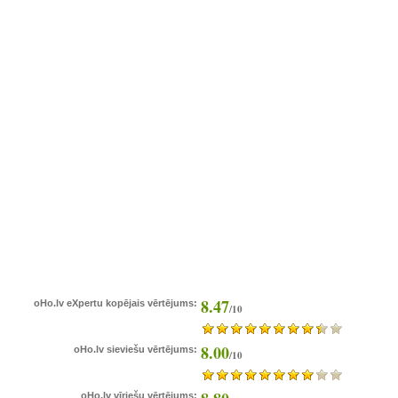
8.47
oHo.lv eXpertu kopējais vērtējums:
/10
8.00
oHo.lv sieviešu vērtējums:
/10
oHo.lv vīriešu vērtējums: