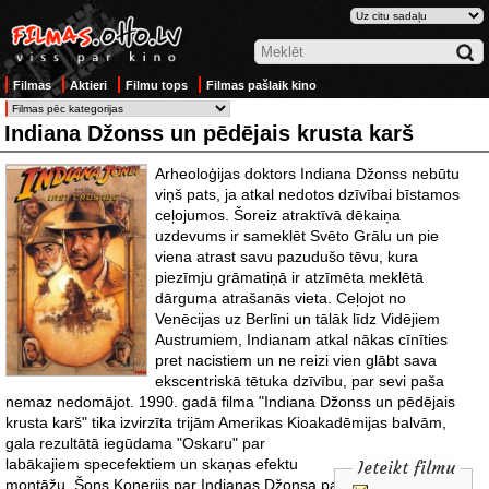
Filmas
Aktieri
Filmu tops
Filmas pašlaik kino
Indiana Džonss un pēdējais krusta karš
Arheoloģijas doktors Indiana Džonss nebūtu
viņš pats, ja atkal nedotos dzīvībai bīstamos
ceļojumos. Šoreiz atraktīvā dēkaiņa
uzdevums ir sameklēt Svēto Grālu un pie
viena atrast savu pazudušo tēvu, kura
piezīmju grāmatiņā ir atzīmēta meklētā
dārguma atrašanās vieta. Ceļojot no
Venēcijas uz Berlīni un tālāk līdz Vidējiem
Austrumiem, Indianam atkal nākas cīnīties
pret nacistiem un ne reizi vien glābt sava
ekscentriskā tētuka dzīvību, par sevi paša
nemaz nedomājot. 1990. gadā filma "Indiana Džonss un pēdējais
krusta karš" tika izvirzīta trijām Amerikas Kioakadēmijas balvām,
gala
rezultātā iegūdama "Oskaru" par
labākajiem specefektiem un skaņas efektu
Ieteikt filmu
montāžu. Šons Konerijs par Indianas Džonsa papuča lomu tika