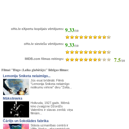
9.33
oHo.lv eXpertu kopējais vērtējums:
/10
9.33
oHo.lv sieviešu vērtējums:
/10
7.5
IMDB.com filmas reitings:
/10
Filmai "Hugo (Laika glabātājs)" līdzīgas filmas:
Lemonija Sniketa nelaimīgo...
Jūs esat brīdināti. Filmā
"Lemonija Sniketa nelaimīgo
notikumu virkne" divu "Zelta...
Mākslinieks
Holivuda, 1927.gads. Mēmā
kino zvaigzne Džordžs
Valentīns ir slavas zenītā: viņa
filmām...
Čārlijs un šokolādes fabrika
Stāsta uzmanības centrā ir
Villijs Vonka - ekscentriskais