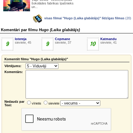
šokolādes fabrikas īpašnieks
un...
visas filmai "Hugo (Laika glabātājs)" līdzīgas filmas
(20)
Komentāri par filmu
Hugo (Laika glabātājs)
lotereja
Copmane
Katmandu
9
sieviete, 45
9
sieviete, 37
10
sieviete, 41
Komentēt filmu "Hugo (Laika glabātājs)"
Vērtējums:
Komentārs:
Nedaudz par
vīrietis
sieviete
Tevi: