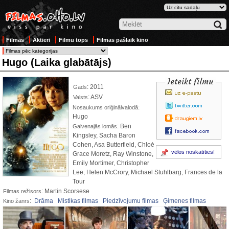
Filmas
Aktieri
Filmu tops
Filmas pašlaik kino
Hugo (Laika glabātājs)
Ieteikt filmu
: 2011
Gads
: ASV
Valsts
:
Nosaukums oriģinālvalodā
Hugo
: Ben
Galvenajās lomās
Kingsley, Sacha Baron
Cohen, Asa Butterfield, Chloė
vēlos noskatīties!
Grace Moretz, Ray Winstone,
Emily Mortimer, Christopher
Lee, Helen McCrory, Michael Stuhlbarg, Frances de la
Tour
: Martin Scorsese
Filmas režisors
:
Drāma
Mistikas filmas
Piedzīvojumu filmas
Ģimenes filmas
Kino žanrs