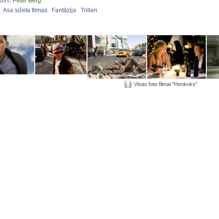
: Peter Berg
sors
:
Asa sižeta filmas
Fantāzija
Trilleri
Visas foto filmai "Henkoks"