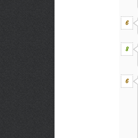
6
8
6