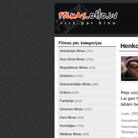
Filmas pēc kategorijas
Henk
Animācijas filmas
(752)
Asa sižeta filmas
(2191)
Biogrāfiskas filmas
(479)
Detektīvs
(2761)
Dokumentālās filmas
(286)
Rejs
uzņ
Drāma
(5100)
Lai gan 
Fantāzija
(1122)
labām b
Ģimenes filmas
(1127)
: 20
Gads
Kara filmas
(404)
Nosaukums 
Komēdijas
(3750)
Galvenajās
Thomas Le
Mistikas filmas
(959)