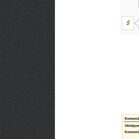
5
Komentē
Vērtējum
Komentā