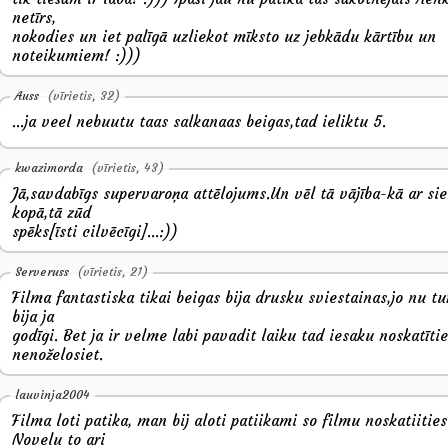
netīrs,
nokodies un iet palīgā uzliekot mīksto uz jebkādu kārtību un
noteikumiem! :)))
Auss
(vīrietis, 32)
...ja veel nebuutu taas salkanaas beigas,tad ieliktu 5.
kwazimorda
(vīrietis, 43)
Jā,savdabīgs supervaroņa attēlojums.Un vēl tā vājība-kā ar si
kopā,tā zūd
spēks[īsti cilvēcīgi]...:))
Serveruss
(vīrietis, 21)
Filma fantastiska tikai beigas bija drusku sviestainas,jo nu tu
bija ja
godīgi. Bet ja ir velme labi pavadit laiku tad iesaku noskatītie
nenoželosiet.
lauvinja2004
Filma loti patika, man bij aloti patiikami so filmu noskatiities
Novelu to ari