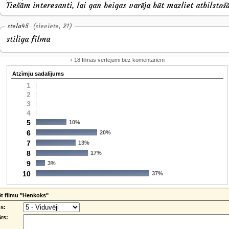
Tiešām interesanti, lai gan beigas varēja būt mazliet atbilstoš
stela45
(sieviete, 21)
stiliga filma
+ 18 filmas vērtējumi bez komentāriem
Atzīmju sadalījums
1
2
3
4
5
10%
6
20%
7
13%
8
17%
9
3%
10
37%
t filmu "Henkoks"
s:
rs: