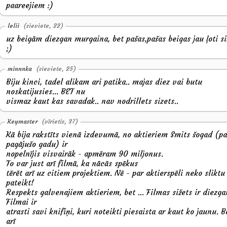
paareejiem :)
lelii
(sieviete, 22)
uz beigām diezgan murgaina, bet pašas,pašas beigas jau ļoti si
;)
minnnka
(sieviete, 25)
Biju kinci, tadel alikam ari patika.. majas diez vai butu
noskatijusies... BET nu
vismaz kaut kas savadak.. nav nodrillets sizets..
Keymaster
(vīrietis, 37)
Kā bija rakstīts vienā izdevumā, no aktieriem Smits šogad (pa
pagājušo gadu) ir
nopelnījis visvairāk - apmēram 90 miljonus.
To var just arī filmā, ka nācās spēkus
tērēt arī uz citiem projektiem. Nē - par aktierspēli neko slikt
pateikt!
Respekts galvenajiem aktieriem, bet ... Filmas sižets ir diezga
Filmai ir
atrasti savi knifiņi, kuri noteikti piesaista ar kaut ko jaunu. B
arī