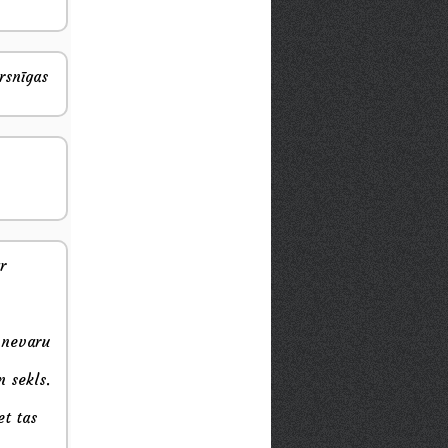
rsnīgas
r
u nevaru
n sekls.
et tas