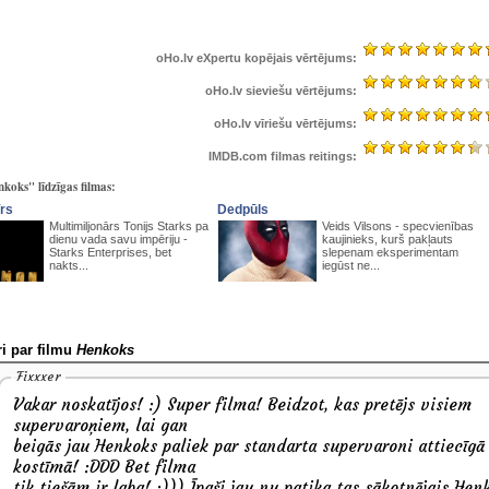
oHo.lv eXpertu kopējais vērtējums:
oHo.lv sieviešu vērtējums:
oHo.lv vīriešu vērtējums:
IMDB.com filmas reitings:
koks" līdzīgas filmas:
īrs
Dedpūls
Multimiljonārs Tonijs Starks pa
Veids Vilsons - specvienības
dienu vada savu impēriju -
kaujinieks, kurš pakļauts
Starks Enterprises, bet
slepenam eksperimentam
nakts...
iegūst ne...
i par filmu
Henkoks
Fixxxer
Vakar noskatījos! :) Super filma! Beidzot, kas pretējs visiem
supervaroņiem, lai gan
beigās jau Henkoks paliek par standarta supervaroni attiecīgā
kostīmā! :DDD Bet filma
tik tiešām ir laba! :))) Īpaši jau nu patika tas sākotnējais Hen