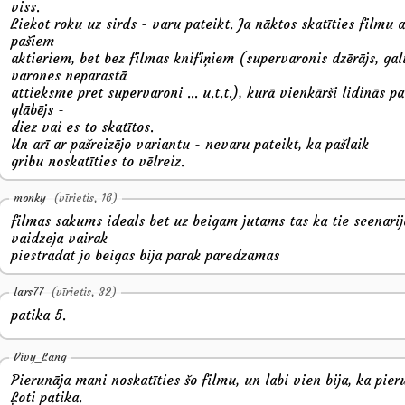
viss.
Liekot roku uz sirds - varu pateikt. Ja nāktos skatīties filmu 
pašiem
aktieriem, bet bez filmas knifiņiem (supervaronis dzērājs, ga
varones neparastā
attieksme pret supervaroni ... u.t.t.), kurā vienkārši lidinās p
glābējs -
diez vai es to skatītos.
Un arī ar pašreizējo variantu - nevaru pateikt, ka pašlaik
gribu noskatīties to vēlreiz.
monky
(vīrietis, 16)
filmas sakums ideals bet uz beigam jutams tas ka tie scenarij
vaidzeja vairak
piestradat jo beigas bija parak paredzamas
lars77
(vīrietis, 32)
patika 5.
Vivy_Lang
Pierunāja mani noskatīties šo filmu, un labi vien bija, ka pier
Ļoti patika.