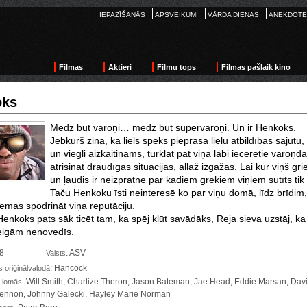
IEPAZĪŠANĀS
APSVEIKUMI
VĀRDA DIENAS
ANEKDOTE
Filmas
Aktieri
Filmu tops
Filmas pašlaik kino
oks
Mēdz būt varoņi… mēdz būt supervaroņi. Un ir Henkoks.
Jebkurš zina, ka liels spēks pieprasa lielu atbildības sajūtu
un viegli aizkaitināms, turklāt pat viņa labi iecerētie varoņ
atrisināt draudīgas situācijas, allaž izgāžas. Lai kur viņš gri
un ļaudis ir neizpratnē par kādiem grēkiem viņiem sūtīts ti
Taču Henkoku īsti neinteresē ko par viņu domā, līdz brīdim, 
emas spodrināt viņa reputāciju.
Henkoks pats sāk ticēt tam, ka spēj kļūt savādāks, Reja sieva uzstāj, ka
eigām nenovedīs.
08
: ASV
Valsts
: Hancock
oriģinālvalodā
: Will Smith, Charlize Theron, Jason Bateman, Jae Head, Eddie Marsan, David
 lomās
nnon, Johnny Galecki, Hayley Marie Norman