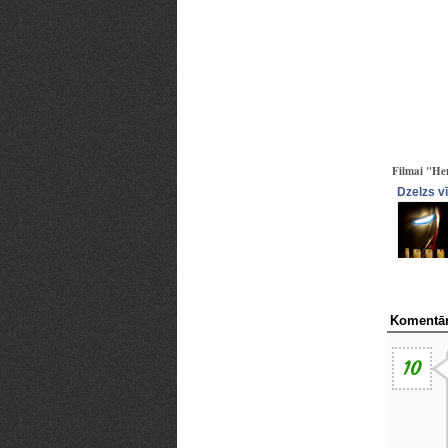
Filmai "Hen
Dzelzs v
Komentār
10