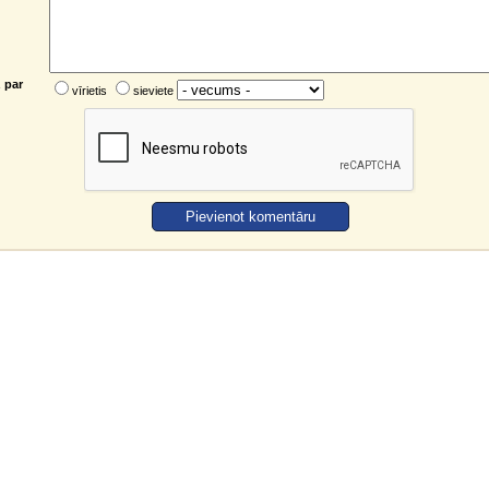
 par
vīrietis
sieviete