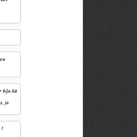
evu
r bija kā
s, jo
 !