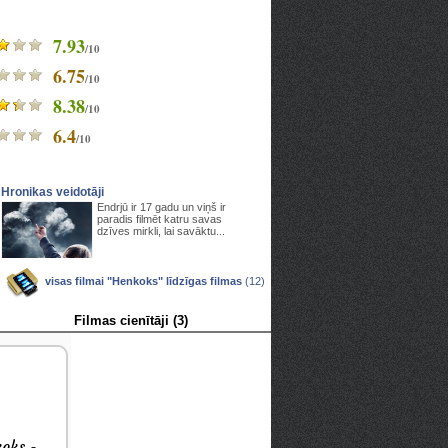
7.93
/10
6.75
/10
8.38
/10
6.4
/10
Hronikas veidotāji
Endrjū ir 17 gadu un viņš ir
paradis filmēt katru savas
dzīves mirkli, lai savāktu...
visas filmai "Henkoks" līdzīgas filmas
(12)
Filmas cienītāji (3)
koks -