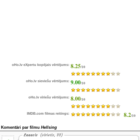
8.25
oHo.lv eXpertu kopējais vērtējums:
/10
9.00
oHo.lv sieviešu vērtējums:
/10
8.00
oHo.lv vīriešu vērtējums:
/10
8.2
IMDB.com filmas reitings:
/10
Komentāri par filmu
Hellsing
Laaacis
(vīrietis, 33)