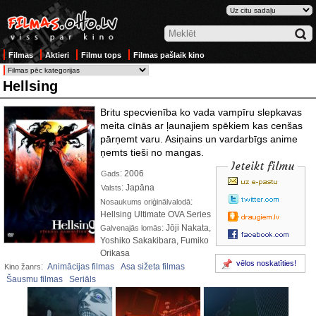
Filmas
Aktieri
Filmu tops
Filmas pašlaik kino
Hellsing
Britu specvienība ko vada vampīru slepkavas
meita cīnās ar ļaunajiem spēkiem kas cenšas
pārņemt varu. Asiņains un vardarbīgs anime
ņemts tieši no mangas.
Ieteikt filmu
: 2006
Gads
: Japāna
Valsts
:
Nosaukums oriģinālvalodā
Hellsing Ultimate OVA Series
: Jōji Nakata,
Galvenajās lomās
Yoshiko Sakakibara, Fumiko
Orikasa
vēlos noskatīties!
:
Animācijas filmas
Asa sižeta filmas
Kino žanrs
Šausmu filmas
Seriāls