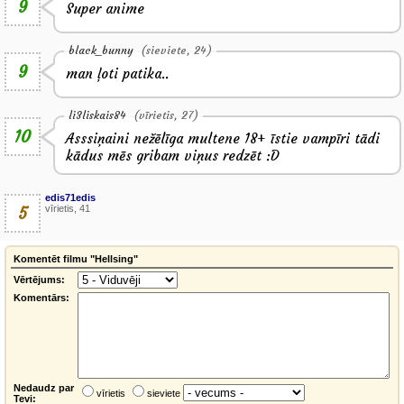
9
Super anime
black_bunny
(sieviete, 24)
9
man ļoti patika..
li3liskais84
(vīrietis, 27)
10
Asssiņaini nežēlīga multene 18+ īstie vampīri tādi
kādus mēs gribam viņus redzēt :D
edis71edis
5
vīrietis, 41
Komentēt filmu "Hellsing"
Vērtējums:
Komentārs:
Nedaudz par
vīrietis
sieviete
Tevi: