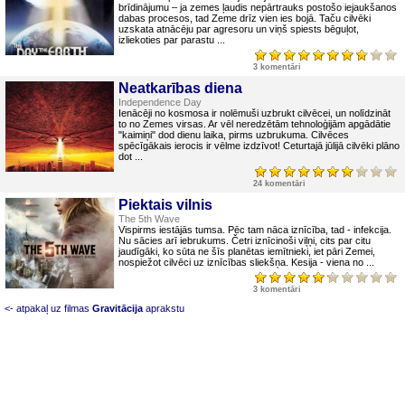
brīdinājumu – ja zemes ļaudis nepārtrauks postošo iejaukšanos
dabas procesos, tad Zeme drīz vien ies bojā. Taču cilvēki
uzskata atnācēju par agresoru un viņš spiests bēguļot,
izliekoties par parastu ...
3 komentāri
Neatkarības diena
Independence Day
Ienācēji no kosmosa ir nolēmuši uzbrukt cilvēcei, un nolīdzināt
to no Zemes virsas. Ar vēl neredzētām tehnoloģijām apgādātie
"kaimiņi" dod dienu laika, pirms uzbrukuma. Cilvēces
spēcīgākais ierocis ir vēlme izdzīvot! Ceturtajā jūlijā cilvēki plāno
dot ...
24 komentāri
Piektais vilnis
The 5th Wave
Vispirms iestājās tumsa. Pēc tam nāca iznīcība, tad - infekcija.
Nu sācies arī iebrukums. Četri iznīcinoši viļņi, cits par citu
jaudīgāki, ko sūta ne šīs planētas iemītnieki, iet pāri Zemei,
nospiežot cilvēci uz iznīcības sliekšņa. Kesija - viena no ...
3 komentāri
<- atpakaļ uz filmas
Gravitācija
aprakstu