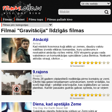
Filmas
Aktieri
Filmu tops
Filmas pašlaik kino
Filmai "Gravitācija" līdzīgās filmas
Atnācēji
Arrival
Kad mistiski kosmosa kuģi atlido uz zemes, daudzu valstu
valdības izveido elitāras komandas, kuru uzdevums ir
noskaidrot atnācēju vizītes mērķi. ASV ekspertu grupu vada
valodniece un komunikācijas speciāliste Luisa Benksa. Notikumi
attīstās strauji, cilvēce ...
12 komentāri
9.rajons
9.rajons
Pirms 28 gadiem citplanētieši nodibināja pirmo kontaktu ar zemi.
Cilvēki bija gatavi iespējamam uzbrukumam, tomēr izrādījās, ka
sveši bija bēgļi – pēdējie izdzīvojušie, kas izglābušies uz savas
planētas. Kamēr pasaules gudrās galvas sprieda, ko ar viņiem
...
61 komentāri
Diena, kad apstājās Zeme
The Day the Earth Stood Still
Galaktikas planētu federācija sūtījusi uz Zemi sūtni ar