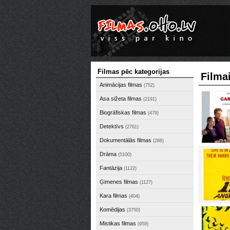
Filmas pēc kategorijas
Filma
Animācijas filmas
(752)
Asa sižeta filmas
(2191)
Biogrāfiskas filmas
(479)
Detektīvs
(2761)
Dokumentālās filmas
(286)
Drāma
(5100)
Fantāzija
(1122)
Ģimenes filmas
(1127)
Kara filmas
(404)
Komēdijas
(3750)
Mistikas filmas
(959)