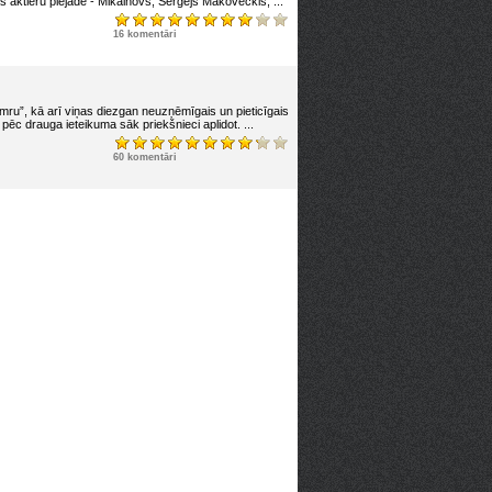
s aktieru plejāde - Mikalhovs, Sergejs Makoveckis, ...
16 komentāri
imru”, kā arī viņas diezgan neuzņēmīgais un pieticīgais
ēc drauga ieteikuma sāk priekšnieci aplidot. ...
60 komentāri