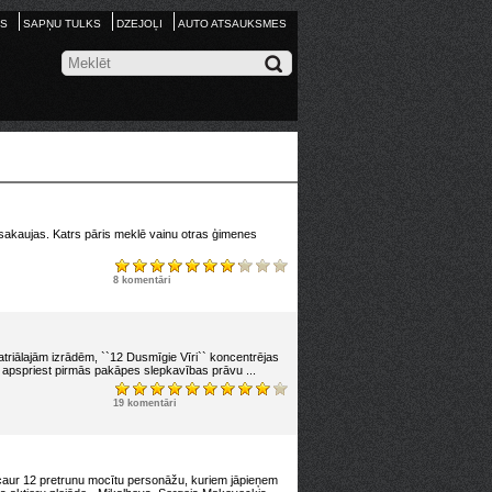
S
SAPŅU TULKS
DZEJOĻI
AUTO ATSAUKSMES
 sakaujas. Katrs pāris meklē vainu otras ģimenes
8 komentāri
eatriālajām izrādēm, ``12 Dusmīgie Vīri`` koncentrējas
kt apspriest pirmās pakāpes slepkavības prāvu ...
19 komentāri
o caur 12 pretrunu mocītu personāžu, kuriem jāpieņem