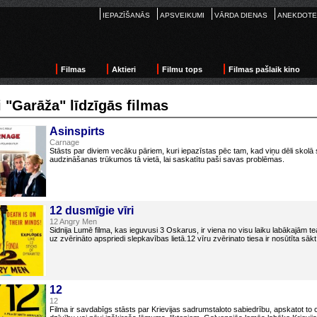
IEPAZĪŠANĀS
APSVEIKUMI
VĀRDA DIENAS
ANEKDOTE
Filmas
Aktieri
Filmu tops
Filmas pašlaik kino
i "Garāža" līdzīgās filmas
Asinspirts
Carnage
Stāsts par diviem vecāku pāriem, kuri iepazīstas pēc tam, kad viņu dēli skolā
audzināšanas trūkumos tā vietā, lai saskatītu paši savas problēmas.
12 dusmīgie vīri
12 Angry Men
Sidnija Lumē filma, kas ieguvusi 3 Oskarus, ir viena no visu laiku labākajām t
uz zvērināto apspriedi slepkavības lietā.12 vīru zvērinato tiesa ir nosūtīta sā
12
12
Filma ir savdabīgs stāsts par Krievijas sadrumstaloto sabiedrību, apskatot t