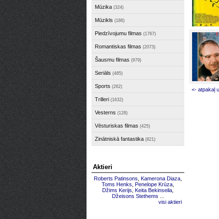
Mūzika
(324)
Mūzikls
(186)
Piedzīvojumu filmas
(1767)
Romantiskas filmas
(2073)
Šausmu filmas
(979)
Seriāls
(485)
Sports
(262)
<- atpakaļ 
Trilleri
(1632)
Vesterns
(128)
Vēsturiskas filmas
(425)
Zinātniskā fantastika
(821)
Aktieri
Roberts Patinsons
,
Kamerona Diaza
,
Toms Henks
,
Penelope Krūza
,
Džims Kerijs
,
Keita Bekinseila
,
Džeisons Stethems
...
visi aktieri