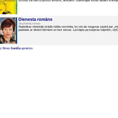
dzīvību vai nāvi izšķirošs lēmums, likteņiem. Galvenajās lomās labāko Krievija
Dienesta romāns
Sluzhebnij roman
Statistikas ministrijā strādā rūdīta vecmeita, ko visi aiz muguras saukā par „m
padotais ar diviem bērniem un bez sievas. Lai kāptu pa karjeras kāpnēm, viņš p
uz filmas
Garāža
aprakstu