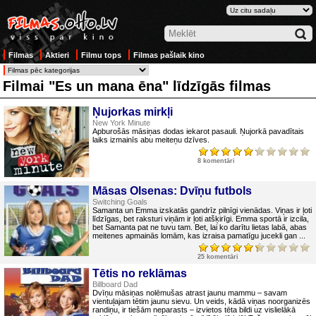
Filmas
Aktieri
Filmu tops
Filmas pašlaik kino
Filmai "Es un mana ēna" līdzīgās filmas
Ņujorkas mirkļi
New York Minute
Apburošās māsiņas dodas iekarot pasauli. Ņujorkā pavadītais
laiks izmainīs abu meiteņu dzīves.
8 komentāri
Māsas Olsenas: Dvīņu futbols
Switching Goals
Samanta un Emma izskatās gandrīz pilnīgi vienādas. Viņas ir ļoti
līdzīgas, bet raksturi viņām ir ļoti atšķirīgi. Emma sportā ir izcila,
bet Samanta pat ne tuvu tam. Bet, lai ko darītu lietas labā, abas
meitenes apmainās lomām, kas izraisa pamatīgu jucekli gan ...
25 komentāri
Tētis no reklāmas
Billboard Dad
Dvīņu māsiņas nolēmušas atrast jaunu mammu – savam
vientuļajam tētim jaunu sievu. Un veids, kādā viņas noorganizēs
randiņu, ir tiešām neparasts – izvietos tēta bildi uz vislielākā