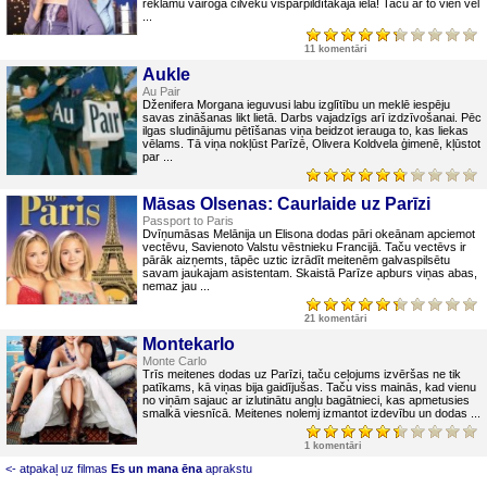
reklāmu vairoga cilvēku vispārpildītākajā ielā! Taču ar to vien vēl
...
11 komentāri
Aukle
Au Pair
Dženifera Morgana ieguvusi labu izglītību un meklē iespēju
savas zināšanas likt lietā. Darbs vajadzīgs arī izdzīvošanai. Pēc
ilgas sludinājumu pētīšanas viņa beidzot ierauga to, kas liekas
vēlams. Tā viņa nokļūst Parīzē, Olivera Koldvela ģimenē, kļūstot
par ...
Māsas Olsenas: Caurlaide uz Parīzi
Passport to Paris
Dvīņumāsas Melānija un Elisona dodas pāri okeānam apciemot
vectēvu, Savienoto Valstu vēstnieku Francijā. Taču vectēvs ir
pārāk aizņemts, tāpēc uztic izrādīt meitenēm galvaspilsētu
savam jaukajam asistentam. Skaistā Parīze apburs viņas abas,
nemaz jau ...
21 komentāri
Montekarlo
Monte Carlo
Trīs meitenes dodas uz Parīzi, taču ceļojums izvēršas ne tik
patīkams, kā viņas bija gaidījušas. Taču viss mainās, kad vienu
no viņām sajauc ar izlutinātu angļu bagātnieci, kas apmetusies
smalkā viesnīcā. Meitenes nolemj izmantot izdevību un dodas ...
1 komentāri
<- atpakaļ uz filmas
Es un mana ēna
aprakstu