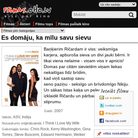
Filmas
Aktieri
Filmu tops
Filmas pašlaik kino
Es domāju, ka mīlu savu sievu
Baņķierim Ričardam ir viss: veiksmīga
karjera, apburoša sieva un divi jauki bērni. Ir
tikai viena nelaime - viņam viss ir apnicis!
Domas par citām sievietēm viņam liekas
nekaitīgas līdz brīdim,
kad viņš sastop savu
seno paziņu - seksīgo un brīvdomīgo Nikiju.
Un sākas īstas kaķa un peles medības, kas
Ieteikt filmu
izklaidē Ričardu un pārbauda viņa laulības
stiprumu.
: 2007
Gads
: ASV, Indija
Valstis
: I Think I Love My Wife
Nosaukums oriģinālvalodā
: Chris Rock, Kerry Washington, Gina
Galvenajās lomās
vēlos noskatīties!
Torres, Steve Buscemi, Edward Herrmann, Welker