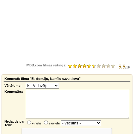
5.5
IMDB.com filmas reitings:
/10
Komentēt filmu "Es domāju, ka mīlu savu sievu"
Vērtējums:
Komentārs:
Nedaudz par
vīrietis
sieviete
Tevi: