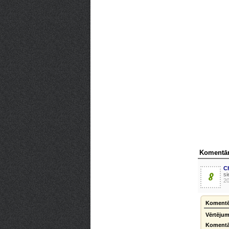
Komentār
C
8
si
20
Komentēt
Vērtējum
Komentā