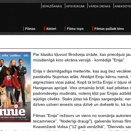
IEPAZĪŠANĀS
APSVEIKUMI
VĀRDA DIENAS
ANEKDOTE
Filmas
Aktieri
Filmu tops
Filmas pašlaik kino
Par klasiku kļuvusī Brodveja izrāde, kas priecējusi j
mūsdienīgā kino ekrāna versijā - komēdijā "Enija".
Enija ir desmitgadīga meitenīte, kas aug bez vecākiem
pastāvētu Ņujorkas ielās. Atstājot Eniju bērnu namā, 
atgriezīsies viņai pakaļ. Kopš tā brīža Enijai ir bijus
Haniganas aprūpē. Viss izmainās brīdī, kad pilsētas
padomdevēju mudināts, nolemj kļūt par Enijas aizbildni,
iejūtīgs cilvēks. Staks jūtas kā Enijas sargeņģelis, n
dzīves uztveri ienesīs viņa dzīvē un dvēselē to, kā tur
Filmas "Enija" režisors un viens no scenārija autorie
teicamniece", "Noderīgi draugi"), galvenās lomas fi
Kvavenžanē Volisa ("12 gadi verdzībā", "Dienvidu sav