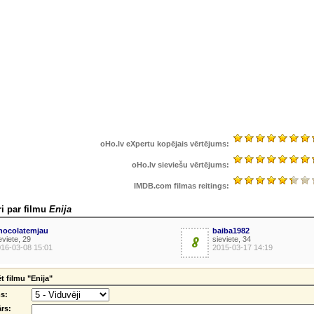
oHo.lv eXpertu kopējais vērtējums:
oHo.lv sieviešu vērtējums:
IMDB.com filmas reitings:
i par filmu
Enija
hocolatemjau
baiba1982
eviete, 29
8
sieviete, 34
16-03-08 15:01
2015-03-17 14:19
 filmu "Enija"
s:
rs: