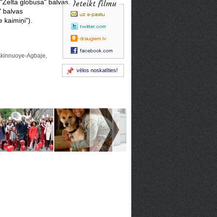
, "Zelta globusa" balvas nominante
Ieteikt filmu
" balvas
 kaimiņi").
Akinnuoye-Agbaje,
vēlos noskatīties!