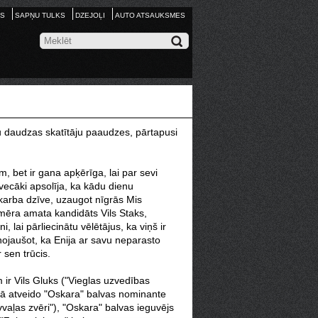
S
SAPŅU TULKS
DZEJOĻI
AUTO ATSAUKSMES
au daudzas skatītāju paaudzes, pārtapusi
, bet ir gana apķērīga, lai par sevi
vecāki apsolīja, ka kādu dienu
i skarba dzīve, uzaugot nīgrās Mis
 mēra amata kandidāts Vils Staks,
 lai pārliecinātu vēlētājus, ka viņš ir
enojaušot, ka Enija ar savu neparasto
 sen trūcis.
m ir Vils Gluks ("Vieglas uzvedības
lmā atveido "Oskara" balvas nominante
vaļas zvēri"), "Oskara" balvas ieguvējs