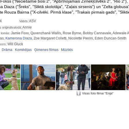
 Fokss ("Neciešamie bosi 2", "Apbrīnojamais Zirnekļcilvēks 2", "Rio 2")
a Diaza ("Šreks",
"Sliktā skolotāja", "Zaļais sirsenis") un "Zelta globusa
 Rouza Bairna ("X-cilvēki. Pirmā klase", "Trakais pirmais gads", "Sliktie
14
: ASV
Valsts
: Annie
oriģinālvalodā
: Jamie Foxx, Quvenzhané Wallis, Rose Byrne, Bobby Cannavale, Adewale 
 lomās
yas,
Kamerona Diaza
, Zoe Margaret Colletti, Nicolette Pierini, Eden Duncan-Smith
: Will Gluck
sors
:
Drāma
Komēdijas
Ģimenes filmas
Mūzikls
Visas foto filmai "Enija"