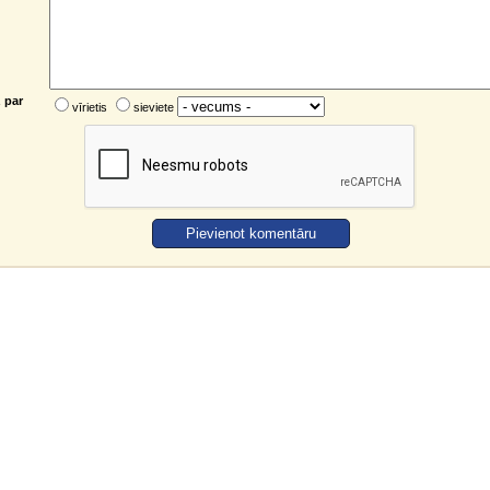
 par
vīrietis
sieviete