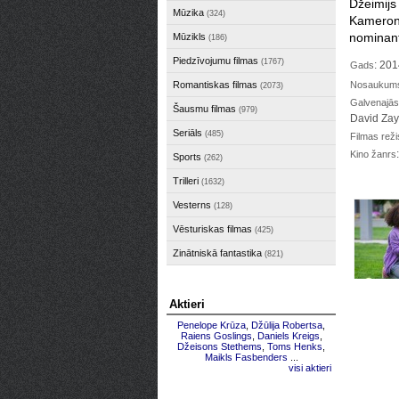
Džeimijs
Mūzika
(324)
Kameron
nominante
Mūzikls
(186)
Piedzīvojumu filmas
(1767)
: 20
Gads
Romantiskas filmas
Nosaukums 
(2073)
Galvenajās
Šausmu filmas
(979)
David Za
Seriāls
(485)
Filmas reži
Kino žanrs
Sports
(262)
Trilleri
(1632)
Vesterns
(128)
Vēsturiskas filmas
(425)
Zinātniskā fantastika
(821)
Aktieri
Penelope Krūza
,
Džūlija Robertsa
,
Raiens Goslings
,
Daniels Kreigs
,
Džeisons Stethems
,
Toms Henks
,
Maikls Fasbenders
...
visi aktieri