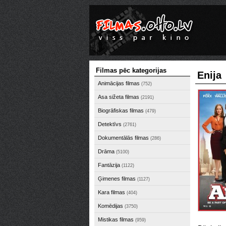
Filmas pēc kategorijas
Enija
Animācijas filmas
(752)
Asa sižeta filmas
(2191)
Biogrāfiskas filmas
(479)
Detektīvs
(2761)
Dokumentālās filmas
(286)
Drāma
(5100)
Fantāzija
(1122)
Ģimenes filmas
(1127)
Kara filmas
(404)
Komēdijas
(3750)
Mistikas filmas
(959)