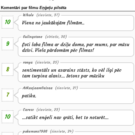
Komentāri par filmu
Eņģeļu pilsēta
Whole
(sieviete, 37)
10
Viena no jaukākajām filmām..
Gulingstone
(vīrietis, 30)
9
Ļoti laba filma ar dziļu domu, par mums, par mūsu
dzīvi. Viela pārdomām pēc filmas!
ronya
(sieviete, 25)
8
sentimentāls un asarains stāsts, ko vēl ilgi pēc
tam turpina alanis... žetons par mūziku
ArKaajaamGaisaa
(sieviete, 21)
7
patika.
Caress
(sieviete, 23)
10
...satikt enģeli nav grūti, bet to noturēt...
pokemons1986
(sieviete, 24)