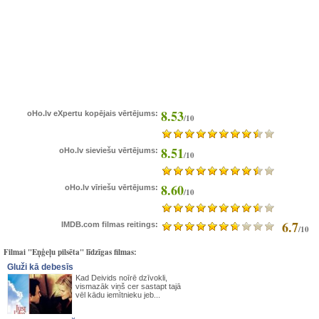
8.53
oHo.lv eXpertu kopējais vērtējums:
/10
8.51
oHo.lv sieviešu vērtējums:
/10
8.60
oHo.lv vīriešu vērtējums:
/10
6.7
IMDB.com filmas reitings:
/10
Filmai "Eņģeļu pilsēta" līdzīgas filmas:
Gluži kā debesīs
Kad Deivids noīrē dzīvokli,
vismazāk viņš cer sastapt tajā
vēl kādu iemītnieku jeb...