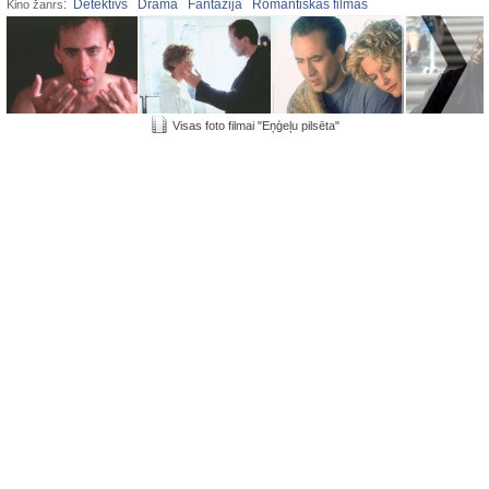
:
Detektīvs
Drāma
Fantāzija
Romantiskas filmas
Kino žanrs
Visas foto filmai "Eņģeļu pilsēta"