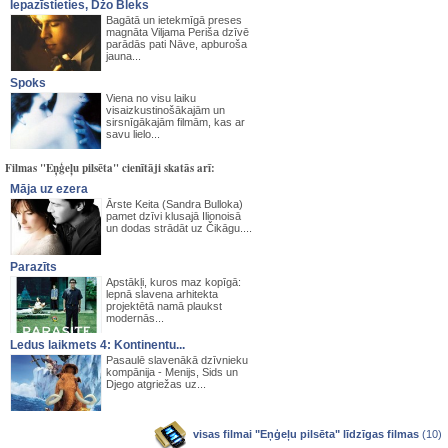
Iepazīstieties, Džo Bleks
Bagātā un ietekmīgā preses
magnāta Viljama Periša dzīvē
parādās pati Nāve, apburoša
jauna...
Spoks
Viena no visu laiku
visaizkustinošākajām un
sirsnīgākajām filmām, kas ar
savu lielo...
Filmas "Eņģeļu pilsēta" cienītāji skatās arī:
Māja uz ezera
Ārste Keita (Sandra Bulloka)
pamet dzīvi klusajā Ilionoisā
un dodas strādāt uz Čikāgu....
Parazīts
Apstākļi, kuros maz kopīgā:
lepnā slavena arhitekta
projektētā namā plaukst
modernās...
Ledus laikmets 4: Kontinentu...
Pasaulē slavenākā dzīvnieku
kompānija - Menijs, Sids un
Djego atgriežas uz...
visas filmai "Eņģeļu pilsēta" līdzīgas filmas
(10)