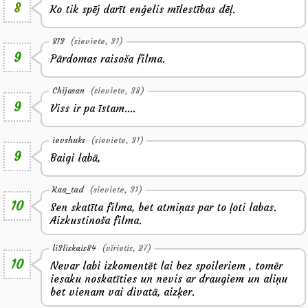
8
Ko tik spēj darīt enģelis mīlestības dēļ.
S13
(sieviete, 31)
9
Pārdomas raisoša filma.
Chijosan
(sieviete, 38)
9
Viss ir pa īstam....
ievshuks
(sieviete, 31)
9
Baigi labā,
Kaa_tad
(sieviete, 31)
10
Sen skatīta filma, bet atmiņas par to ļoti labas.
Aizkustinoša filma.
li3liskais84
(vīrietis, 27)
10
Nevar labi izkomentēt lai bez spoileriem , tomēr
iesaku noskatīties un nevis ar draugiem un aliņu
bet vienam vai divatā, aizķer.