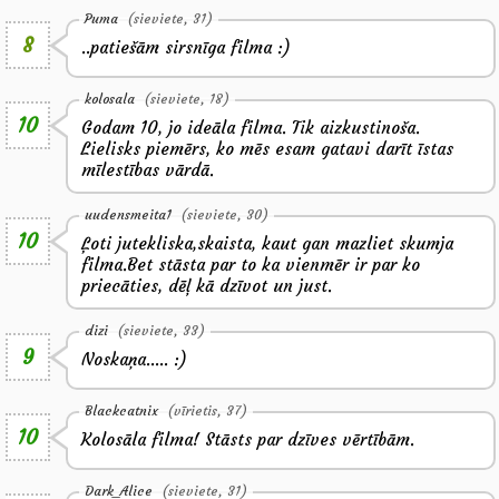
Puma
(sieviete, 31)
8
..patiešām sirsnīga filma :)
kolosala
(sieviete, 18)
10
Godam 10, jo ideāla filma. Tik aizkustinoša.
Lielisks piemērs, ko mēs esam gatavi darīt īstas
mīlestības vārdā.
uudensmeita1
(sieviete, 30)
10
Ļoti jutekliska,skaista, kaut gan mazliet skumja
filma.Bet stāsta par to ka vienmēr ir par ko
priecāties, dēļ kā dzīvot un just.
dizi
(sieviete, 33)
9
Noskaņa..... :)
Blackcatnix
(vīrietis, 37)
10
Kolosāla filma! Stāsts par dzīves vērtībām.
Dark_Alice
(sieviete, 31)