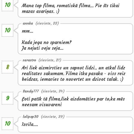
10
Mana top filma, romatiskā filma... Pie šīs tikai
mazas asariņas. :)
annka
(sieviete, 22)
10
mm...
Kada jega no sparniem?
Ja nejuti veju seja...
sarastro
(sieviete, 21)
8
Ari liek aizmirsties un sapnot lidzi.. un atkal lidz
realitates sakumam. Filma itka pasaka - viss reiz
beidzas, iemacies to novertet un dzivot talak. :)
Sandy777
(sieviete, 34)
9
Ļoti patīk tā filma,liek aizdomāties par to,ka mēs
neesam visuvareni
lolipop30
(sieviete, 29)
10
Izcila....