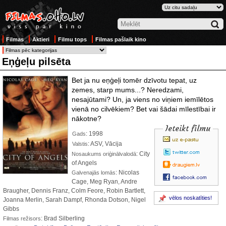
Filmas
Aktieri
Filmu tops
Filmas pašlaik kino
Eņģeļu pilsēta
Bet ja nu eņģeļi tomēr dzīvotu tepat, uz
zemes, starp mums...? Neredzami,
nesajūtami? Un, ja viens no viņiem iemīlētos
vienā no cilvēkiem? Bet vai šādai mīlestībai ir
nākotne?
Ieteikt filmu
: 1998
Gads
: ASV, Vācija
Valstis
: City
Nosaukums oriģinālvalodā
of Angels
: Nicolas
Galvenajās lomās
Cage, Meg Ryan, Andre
Braugher, Dennis Franz, Colm Feore, Robin Bartlett,
vēlos noskatīties!
Joanna Merlin, Sarah Dampf, Rhonda Dotson, Nigel
Gibbs
: Brad Silberling
Filmas režisors