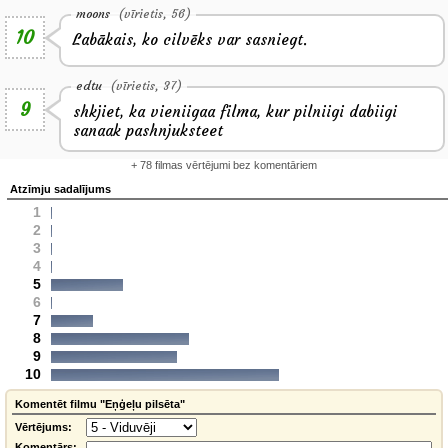
moons
(vīrietis, 56)
10
Labākais, ko cilvēks var sasniegt.
edtu
(vīrietis, 37)
9
shkjiet, ka vieniigaa filma, kur pilniigi dabiigi
sanaak pashnjuksteet
+ 78 filmas vērtējumi bez komentāriem
Atzīmju sadalījums
1
2
3
4
5
6
7
8
9
10
Komentēt filmu "Eņģeļu pilsēta"
Vērtējums:
Komentārs: