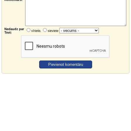
Nedaudz par
vīrietis
sieviete
Tevi: