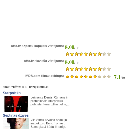
8.00
oHo.lv eXpertu kopējais vērtējums:
/10
8.00
oHo.lv sieviešu vērtējums:
/10
7.1
IMDB.com filmas reitings:
/10
Filmai "Džons Kū" līdzīgas filmas:
Starpnieks
Leitnants Denijs Rūmans ir
profesionāls starpnieks -
policists, kurš iztiku pelna,...
Septiņas dzīves
Vils Smits atveido nodokļu
inspektoru Benu Tomasu.
Bens glabā kādu liktenīgu