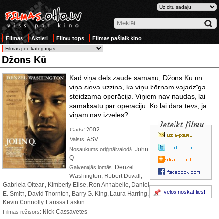
Filmas
Aktieri
Filmu tops
Filmas pašlaik kino
Džons Kū
Kad viņa dēls zaudē samaņu, Džons Kū un
viņa sieva uzzina, ka viņu bērnam vajadzīga
steidzama operācija. Viņiem nav naudas, lai
samaksātu par operāciju. Ko lai dara tēvs, ja
viņam nav izvēles?
Ieteikt filmu
: 2002
Gads
: ASV
Valsts
: John
Nosaukums oriģinālvalodā
Q
: Denzel
Galvenajās lomās
Washington, Robert Duvall,
Gabriela Oltean, Kimberly Elise, Ron Annabelle, Daniel
vēlos noskatīties!
E. Smith, David Thornton, Barry G. King, Laura Harring,
Kevin Connolly, Larissa Laskin
: Nick Cassavetes
Filmas režisors