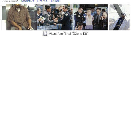
:
Detektīvs
Drāma
Trilleri
Kino žanrs
Visas foto filmai "Džons Kū"