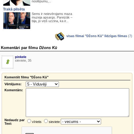
noslēpumu,...
Trakā pilsēta
Sems ir neievērojams maza
muzeja apsargs. Pareizāk –
bija, jo viņš uzzina, ka ir...
visas filmai "Džons Kū" līdzīgas filmas
(7)
Komentāri par filmu
Džons Kū
pinkele
8
sieviete, 35
Komentēt filmu "Džons Kū"
Vērtējums:
Komentārs:
Nedaudz par
vīrietis
sieviete
Tevi: