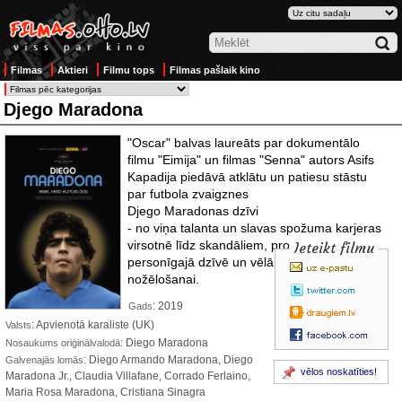
Filmas
Aktieri
Filmu tops
Filmas pašlaik kino
Djego Maradona
"Oscar" balvas laureāts par dokumentālo
filmu "Eimija" un filmas "Senna" autors Asifs
Kapadija piedāvā atklātu un patiesu stāstu
par futbola zvaigznes
Djego Maradonas dzīvi
- no viņa talanta un slavas spožuma karjeras
virsotnē līdz skandāliem, problēmām
Ieteikt filmu
personīgajā dzīvē un vēlākai grēku
nožēlošanai.
: 2019
Gads
: Apvienotā karaliste (UK)
Valsts
: Diego Maradona
Nosaukums oriģinālvalodā
: Diego Armando Maradona, Diego
Galvenajās lomās
vēlos noskatīties!
Maradona Jr., Claudia Villafane, Corrado Ferlaino,
Maria Rosa Maradona, Cristiana Sinagra