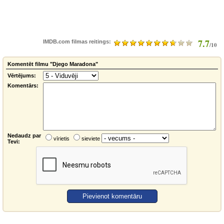
7.7
IMDB.com filmas reitings:
/10
Komentēt filmu "Djego Maradona"
Vērtējums:
Komentārs:
Nedaudz par
vīrietis
sieviete
Tevi: