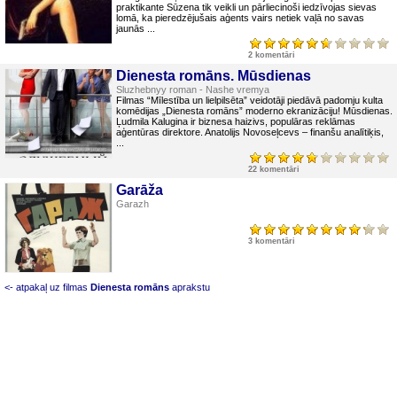
praktikante Sūzena tik veikli un pārliecinoši iedzīvojas sievas
lomā, ka pieredzējušais aģents vairs netiek vaļā no savas
jaunās ...
2 komentāri
Dienesta romāns. Mūsdienas
Sluzhebnyy roman - Nashe vremya
Filmas “Mīlestība un lielpilsēta” veidotāji piedāvā padomju kulta
komēdijas „Dienesta romāns” moderno ekranizāciju! Mūsdienas.
Ļudmila Kalugina ir biznesa haizivs, populāras reklāmas
aģentūras direktore. Anatolijs Novoseļcevs – finanšu analītiķis,
...
22 komentāri
Garāža
Garazh
3 komentāri
<- atpakaļ uz filmas
Dienesta romāns
aprakstu