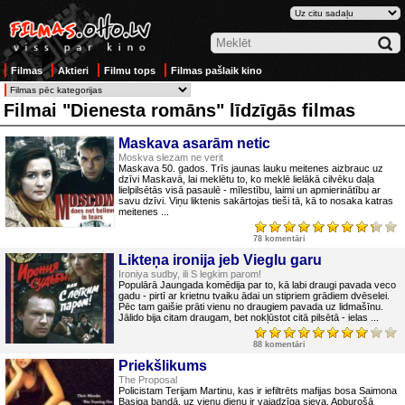
Filmas
Aktieri
Filmu tops
Filmas pašlaik kino
Filmai "Dienesta romāns" līdzīgās filmas
Maskava asarām netic
Moskva slezam ne verit
Maskava 50. gados. Trīs jaunas lauku meitenes aizbrauc uz
dzīvi Maskavā, lai meklētu to, ko meklē lielākā cilvēku daļa
lielpilsētās visā pasaulē - mīlestību, laimi un apmierinātību ar
savu dzīvi. Viņu liktenis sakārtojas tieši tā, kā to nosaka katras
meitenes ...
78 komentāri
Likteņa ironija jeb Vieglu garu
Ironiya sudby, ili S legkim parom!
Populārā Jaungada komēdija par to, kā labi draugi pavada veco
gadu - pirtī ar krietnu tvaiku ādai un stipriem grādiem dvēselei.
Pēc tam gaišie prāti vienu no draugiem pavada uz lidmašīnu.
Jālido bija citam draugam, bet nokļūstot citā pilsētā - ielas ...
88 komentāri
Priekšlikums
The Proposal
Policistam Terijam Martinu, kas ir iefiltrēts mafijas bosa Saimona
Basiga bandā, uz vienu dienu ir vajadzīga sieva. Apburošā