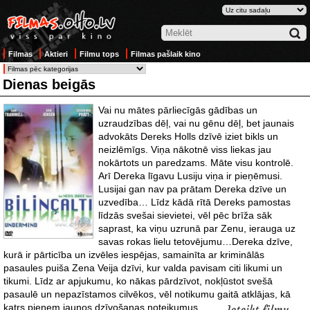
Filmas
Aktieri
Filmu tops
Filmas pašlaik kino
Dienas beigās
Vai nu mātes pārliecīgās gādības un
uzraudzības dēļ, vai nu gēnu dēļ, bet jaunais
advokāts Dereks Holls dzīvē iziet bikls un
neizlēmīgs. Viņa nākotnē viss liekas jau
nokārtots un paredzams. Māte visu kontrolē.
Arī Dereka līgavu Lusiju viņa ir pieņēmusi.
Lusijai gan nav pa prātam Dereka dzīve un
uzvedība… Līdz kādā rītā Dereks pamostas
līdzās svešai sievietei, vēl pēc brīža sāk
saprast, ka viņu uzrunā par Zenu, ierauga uz
savas rokas lielu tetovējumu…Dereka dzīve,
kurā ir pārticība un izvēles iespējas, samainīta ar kriminālās
pasaules puiša Zena Veija dzīvi, kur valda pavisam citi likumi un
tikumi. Līdz ar apjukumu, ko nākas pārdzīvot, nokļūstot svešā
pasaulē un nepazīstamos cilvēkos, vēl notikumu
gaitā atklājas, kā
katrs pieņem jaunos dzīvošanas noteikumus,
Ieteikt filmu