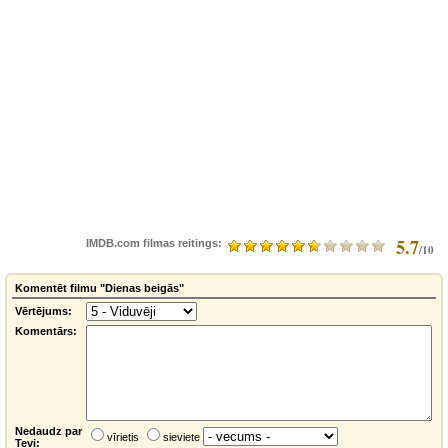
5.7
IMDB.com filmas reitings:
/10
Komentēt filmu "Dienas beigās"
Vērtējums:
Komentārs:
Nedaudz par
vīrietis
sieviete
Tevi: