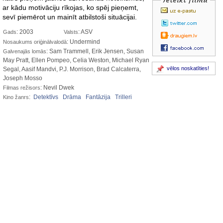
ar kādu motivāciju rīkojas, ko spēj pieņemt,
sevī piemērot un mainīt atbilstoši situācijai.
: 2003
: ASV
Gads
Valsts
: Undermind
Nosaukums oriģinālvalodā
: Sam Trammell, Erik Jensen, Susan
Galvenajās lomās
May Pratt, Ellen Pompeo, Celia Weston, Michael Ryan
vēlos noskatīties!
Segal, Aasif Mandvi, P.J. Morrison, Brad Calcaterra,
Joseph Mosso
: Nevil Dwek
Filmas režisors
:
Detektīvs
Drāma
Fantāzija
Trilleri
Kino žanrs