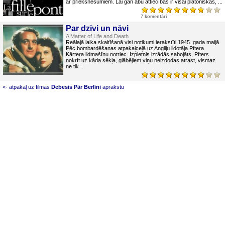
ar priekšnesumiem. Lai gan abu attiecības ir visai platoniskas, ...
7 komentāri
Par dzīvi un nāvi
A Matter of Life and Death
Reālajā laika skaitīšanā visi notikumi ierakstīti 1945. gada maijā.
Pēc bombardēšanas atpakaļceļā uz Angliju lidotāja Pītera
Kārtera lidmašīnu notriec. Izpletnis izrādās sabojāts, Pīters
nokrīt uz kāda sēkļa, glābējiem viņu neizdodas atrast, vismaz
ne tik ...
<- atpakaļ uz filmas
Debesis Pār Berlīni
aprakstu