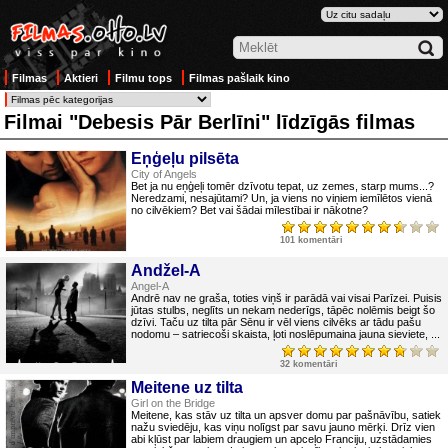
Filmas
Aktieri
Filmu tops
Filmas pašlaik kino
Filmai "Debesis Pār Berlīni" līdzīgās filmas
Eņģeļu pilsēta
City of Angels
Bet ja nu eņģeļi tomēr dzīvotu tepat, uz zemes, starp mums...?
Neredzami, nesajūtami? Un, ja viens no viņiem iemīlētos vienā
no cilvēkiem? Bet vai šādai mīlestībai ir nākotne?
101 komentāri
Andžel-A
Angel-A
Andrē nav ne graša, toties viņš ir parādā vai visai Parīzei. Puisis
jūtas stulbs, neglīts un nekam nederīgs, tāpēc nolēmis beigt šo
dzīvi. Taču uz tilta pār Sēnu ir vēl viens cilvēks ar tādu pašu
nodomu – satriecoši skaista, ļoti noslēpumaina jauna sieviete, ...
32 komentāri
Meitene uz tilta
Girl on the Bridge
Meitene, kas stāv uz tilta un apsver domu par pašnāvību, satiek
nažu sviedēju, kas viņu nolīgst par savu jauno mērķi. Drīz vien
abi kļūst par labiem draugiem un apceļo Franciju, uzstādamies