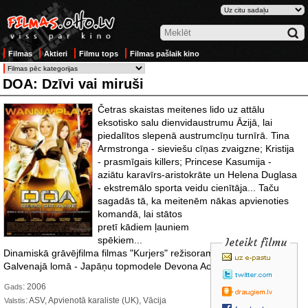
Filmas
Aktieri
Filmu tops
Filmas pašlaik kino
DOA: Dzīvi vai miruši
Četras skaistas meitenes lido uz attālu
eksotisko salu dienvidaustrumu Āzijā, lai
piedalītos slepenā austrumcīņu turnīrā. Tina
Armstronga - sieviešu cīņas zvaigzne; Kristija
- prasmīgais killers; Princese Kasumija -
aziātu karavīrs-aristokrāte un Helena Duglasa
- ekstremālo sporta veidu cienītāja... Taču
sagadās tā, ka meitenēm nākas apvienoties
komandā,
lai stātos
pretī kādiem ļauniem
spēkiem...
Ieteikt filmu
Dinamiskā grāvējfilma filmas "Kurjers" režisoram Korijam Juēnam.
Galvenajā lomā - Japāņu topmodele Devona Aokija.
: 2006
Gads
: ASV, Apvienotā karaliste (UK), Vācija
Valstis