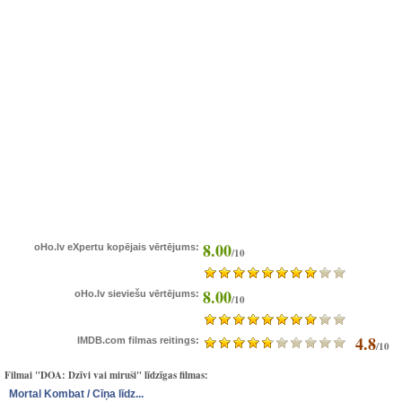
8.00
oHo.lv eXpertu kopējais vērtējums:
/10
8.00
oHo.lv sieviešu vērtējums:
/10
4.8
IMDB.com filmas reitings:
/10
Filmai "DOA: Dzīvi vai miruši" līdzīgas filmas:
Mortal Kombat / Cīņa līdz...