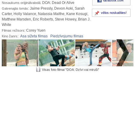
: DOA: Dead Or Alive
Nosaukums oriģinālvalodā
: Jaime Pressly, Devon Aoki, Sarah
Galvenajās lomās
vēlos noskatīties!
Carter, Holly Valance, Natassia Malthe, Kane Kosugi,
Matthew Marsden, Eric Roberts, Steve Howey, Brian J.
White
: Corey Yuen
Filmas režisors
:
Asa sižeta filmas
Piedzīvojumu filmas
Kino žanrs
Visas foto filmai "DOA: Dzīvi vai miruši"