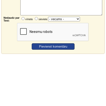
Nedaudz par
vīrietis
sieviete
Tevi: