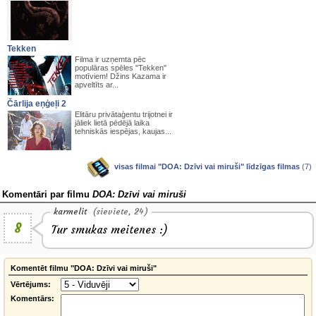
Tekken
Filma ir uzņemta pēc
populāras spēles "Tekken"
motīviem! Džins Kazama ir
apveltīts ar...
Čārlija eņģeļi 2
Elitāru privātaģentu trijotnei ir
jāliek lietā pēdējā laika
tehniskās iespējas, kaujas...
visas filmai "DOA: Dzīvi vai miruši" līdzīgas filmas
(7)
Komentāri par filmu
DOA: Dzīvi vai miruši
karmelit
(sieviete, 24)
8
Tur smukas meitenes :)
Komentēt filmu "DOA: Dzīvi vai miruši"
Vērtējums:
Komentārs: