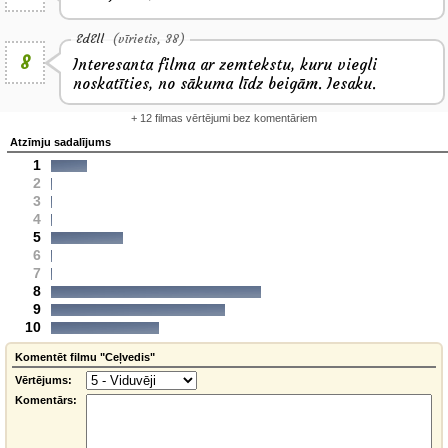
EdEll
(vīrietis, 38)
8
Interesanta filma ar zemtekstu, kuru viegli
noskatīties, no sākuma līdz beigām. Iesaku.
+ 12 filmas vērtējumi bez komentāriem
Atzīmju sadalījums
1
2
3
4
5
6
7
8
9
10
Komentēt filmu "Ceļvedis"
Vērtējums:
Komentārs: