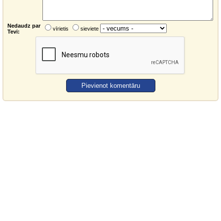
Nedaudz par
vīrietis
sieviete
Tevi: