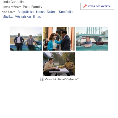
Linda Cardellini
vēlos noskatīties!
: Peter Farrelly
Filmas režisors
:
Biogrāfiskas filmas
Drāma
Komēdijas
Kino žanrs
Mūzika
Vēsturiskas filmas
Visas foto filmai "Ceļvedis"