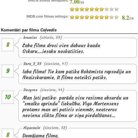
7.00
oHo.lv vīriešu vērtējums:
/10
8.2
IMDB.com filmas reitings:
/10
Komentāri par filmu
Ceļvedis
krumins
(vīrietis, 59)
8
Laba filma drosi vien dabuus kaadu
Oskaru....iesaku noskatiities.
Sara_3_33
(sieviete, 47)
9
laba filma! Tie kam patika Bohēmista rapsodija un
Neaizskaramie, šī filma noteikti patiks.
Dezyree
(sieviete, 44)
10
Man ļoti patika- parāda visu rasisma absurdu un
"smalko aprindu" liekulību. Vigo Mortensens
protams man ari paticis vienmēr, neatceros
nevienu sliktu filmu ar viņa piedalīšanos...
Aigasaule
(sieviete, 52)
8
Domājama filma.