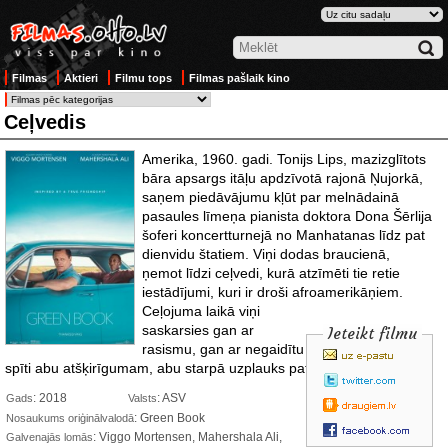
Filmas
Aktieri
Filmu tops
Filmas pašlaik kino
Ceļvedis
Amerika, 1960. gadi. Tonijs Lips, mazizglītots
bāra apsargs itāļu apdzīvotā rajonā Ņujorkā,
saņem piedāvājumu kļūt par melnādainā
pasaules līmeņa pianista doktora Dona Šērlija
šoferi koncertturnejā no Manhatanas līdz pat
dienvidu štatiem. Viņi dodas braucienā,
ņemot līdzi ceļvedi, kurā atzīmēti tie retie
iestādījumi, kuri ir droši afroamerikāņiem.
Ceļojuma laikā viņi
saskarsies gan ar
Ieteikt filmu
rasismu, gan ar negaidītu cilvēcību, un, par
spīti abu atšķirīgumam, abu starpā uzplauks patiesa draudzība.
: 2018
: ASV
Gads
Valsts
: Green Book
Nosaukums oriģinālvalodā
: Viggo Mortensen, Mahershala Ali,
Galvenajās lomās