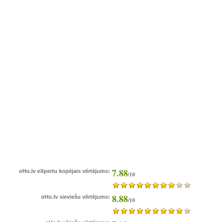
7.88
oHo.lv eXpertu kopējais vērtējums:
/10
8.88
oHo.lv sieviešu vērtējums:
/10