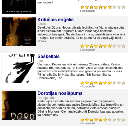
pamosties?
5 komentāri
Kritušais eņģelis
Fallen
Detektīvs Džons Hobss bija pārliecināts, ka līdz ar nāvessoda
izpildi slepkavam Edgaram Rīsam visas viņa nedienas
visbeidzot būs galā. Nu slepkava ir miris, izmeklēšana viņa lietā
– slēgta. Un tomēr izrādās, ka no ļaunuma tik viegli vaļā netikt.
Notiek ...
1 komentāri
Sašķeltais
Split
Viņu sauc Kevins un viņā mīt vismaz 23 personības. Kevins
nolaupa trīs pusaudzes, un kamēr viņas atrodas ieslodzījumā,
pamazām sāk materializēties viņa galvenā personība - Zvērs...
Filmu režisējis M. Naits Šjamalans (6th Sense, Signs,
Unbreakable, The ...
4 komentāri
Dorotijas noslēpums
Dorothy Mills
Kādā Īrijas ciematā par mazuļa slepkavības mēģinājumu
aizdomās tiek turēta pusaudze Dorotija Milsa. Lai izmeklētu un
analizētu pusaudzes rīcību, notikuma vietā ierodas psihiatre
Džeina Mortone. Ciemata iedzīvotāji Dorotiju, kas pati apgalvo,
ka bērnam nav ...
4 komentāri