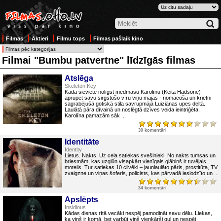
Filmas
Aktieri
Filmu tops
Filmas pašlaik kino
Filmai "Bumbu patvertne" līdzīgās filmas
Atslēga
Skeleton Key
Kāda sieviete nolīgst medmāsu Karolīnu (Keita Hadsone)
aprūpēt savu sirgstošo vīru viņu mājās - nomācošā un krietni
sagrabējušā gotiskā stila savrupmājā Luiziānas upes deltā.
Laulātā pāra dīvainā un noslēgtā dzīves veida ieintriģēta,
Karolīna pamazām sāk ...
30 komentāri
Identitāte
Identity
Lietus. Nakts. Uz ceļa satiekas svešinieki. No nakts tumsas un
briesmām, kas uzglūn visapkārt vienīgais glābiņš ir tuvējais
motelis. Tur satiekas 10 cilvēki – jaunlaulāto pāris, prostitūta, TV
zvaigzne un viņas šoferis, policists, kas pārvadā ieslodzīto un ...
34 komentāri
Apslēpts
Insidious
Kādas dienas rītā vecāki nespēj pamodināt savu dēlu. Liekas,
ka viņš ir komā, bet varbūt viņš vienkārši guļ un nespēj