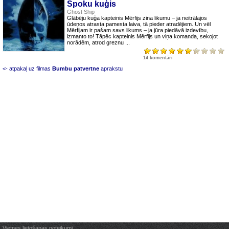
Spoku kuģis
Ghost Ship
Glābēju kuģa kapteinis Mērfijs zina likumu – ja neitrālajos
ūdeņos atrasta pamesta laiva, tā pieder atradējiem. Un vēl
Mērfijam ir pašam savs likums – ja jūra piedāvā izdevību,
izmanto to! Tāpēc kapteinis Mērfijs un viņa komanda, sekojot
norādēm, atrod greznu ...
14 komentāri
<- atpakaļ uz filmas
Bumbu patvertne
aprakstu
Vietnes lietošanas noteikumi