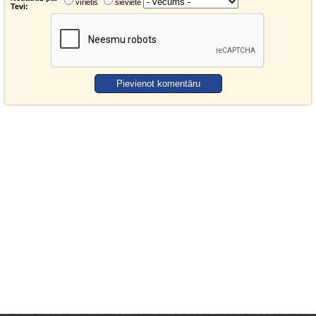
vīrietis
sieviete
Tevi: