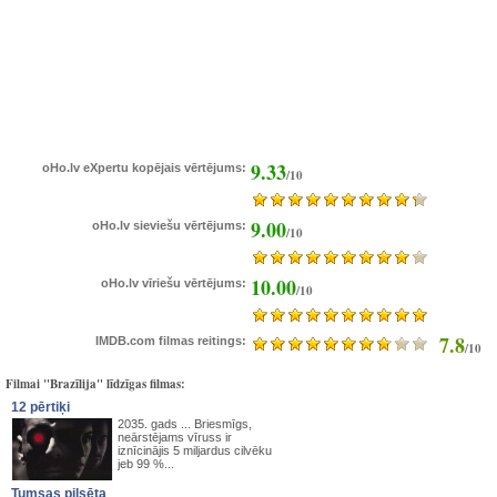
9.33
oHo.lv eXpertu kopējais vērtējums:
/10
9.00
oHo.lv sieviešu vērtējums:
/10
10.00
oHo.lv vīriešu vērtējums:
/10
7.8
IMDB.com filmas reitings:
/10
Filmai "Brazīlija" līdzīgas filmas:
12 pērtiķi
2035. gads ... Briesmīgs,
neārstējams vīruss ir
iznīcinājis 5 miljardus cilvēku
jeb 99 %...
Tumsas pilsēta