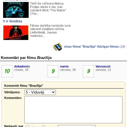
Tieši šis režisora Aleksa
Proijas darbs ir tas, kas
vokalizē filmā “The Matrix”
(The...
V ir Vendeta
Filmas darbība norisinās tuvā
nākotnē totalitārā režīma
Lielbritānijā. Jaunas
meitenes...
visas filmai "Brazīlija" līdzīgas filmas
(19)
Komentāri par filmu
Brazīlija
dekadents
nante
Vannacutt
10
vīrietis, 39
9
sieviete, 38
9
sieviete, 22
Komentēt filmu "Brazīlija"
Vērtējums:
Komentārs:
Nedaudz par