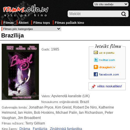
Filmas
Aktieri
Filmu tops
Filmas pašlaik kino
Brazīlija
Ieteikt filmu
: 1985
Gads
vēlos noskatīties!
: Apvienotā karaliste (UK)
Valsts
: Brazil
Nosaukums oriģinālvalodā
: Jonathan Pryce, Kim Greist, Robert De Niro, Katherine
Galvenajās lomās
Helmond, Ian Holm, Bob Hoskins, Michael Palin, Ian Richardson, Peter
Vaughan, Jim Broadbent
: Terry Gilliam
Filmas režisors
:
Drāma
Fantāzija
Zinātniskā fantastika
Kino žanrs