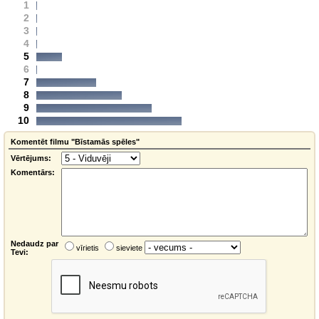
1
2
3
4
5
6
7
8
9
10
Komentēt filmu "Bīstamās spēles"
Vērtējums:
Komentārs:
Nedaudz par
vīrietis
sieviete
Tevi: