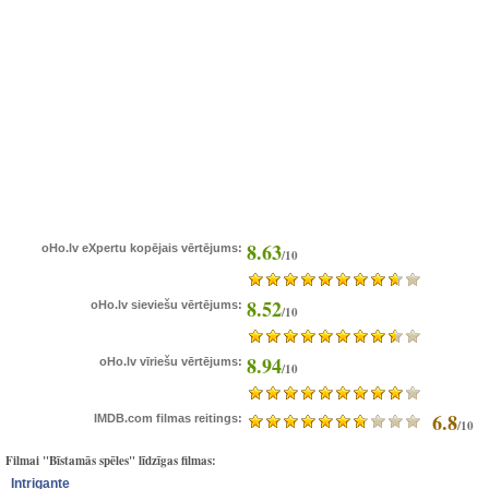
8.63
oHo.lv eXpertu kopējais vērtējums:
/10
8.52
oHo.lv sieviešu vērtējums:
/10
8.94
oHo.lv vīriešu vērtējums:
/10
6.8
IMDB.com filmas reitings:
/10
Filmai "Bīstamās spēles" līdzīgas filmas:
Intrigante