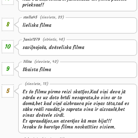
prieksaa!!
stella45
(sieviete, 23)
8
lieliska filma
Janis1279
(vīrietis, 46)
10
saviļnojoša, dvēseliska filma
Iilita
(sieviete, 42)
9
Skaista filma
(sieviete, 15)
5
Es šo filmu pirmo reizi skatījos.Kad viņi deva jā
vārdu es uz doto brīdi nesapratu,ko vins ar to
domā,bet kad viņš aizbrauca pie viņas tēta,tad es
sāku reāli raudāt,jo sapratu vina ir aizsaulē,bet
vinas dvēsele sirdī.
Es apraudājos,un atcerējos kā man bija!!!
Iesaku šo burvīgo filmu noskatīties visiem.