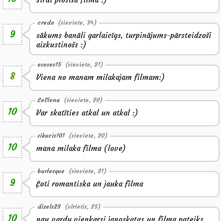
credo
(sieviete, 34)
9
sākums banāli garlaicīgs, turpinājums-pārsteidzoši
aizkustinošs :)
eseses15
(sieviete, 21)
8
Viena no manam milakajam filmam:)
LeElena
(sieviete, 20)
10
Var skatīties atkal un atkal :)
sikucis101
(sieviete, 20)
10
mana milaka filma (love)
burlesque
(sieviete, 21)
9
Ļoti romantiska un jauka filma
dizels23
(vīrietis, 25)
10
nau vardu,vienkarsi janoskatas un filma pateiks