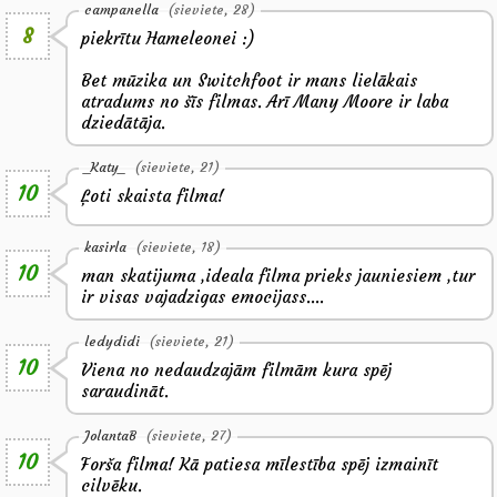
campanella
(sieviete, 28)
8
piekrītu Hameleonei :)
Bet mūzika un Switchfoot ir mans lielākais
atradums no šīs filmas. Arī Many Moore ir laba
dziedātāja.
_Katy_
(sieviete, 21)
10
Ļoti skaista filma!
kasirla
(sieviete, 18)
10
man skatijuma ,ideala filma prieks jauniesiem ,tur
ir visas vajadzigas emocijass....
ledydidi
(sieviete, 21)
10
Viena no nedaudzajām filmām kura spēj
saraudināt.
JolantaB
(sieviete, 27)
10
Forša filma! Kā patiesa mīlestība spēj izmainīt
cilvēku.