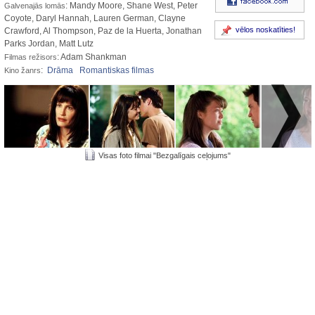
: Mandy Moore, Shane West, Peter
Galvenajās lomās
Coyote, Daryl Hannah, Lauren German, Clayne
vēlos noskatīties!
Crawford, Al Thompson, Paz de la Huerta, Jonathan
Parks Jordan, Matt Lutz
: Adam Shankman
Filmas režisors
:
Drāma
Romantiskas filmas
Kino žanrs
Visas foto filmai "Bezgalīgais ceļojums"