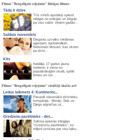
Filmai "Bezgalīgais ceļojums" līdzīgas filmas:
Tāda ir dzīve
Trīs vīrieši apstākļu spiesti
slēpjas no policijas un bēguļo
pa visu valsti. Viņiem gadās...
Saldais novembris
Elegants uzvalks reklāmas
aģentam, darbaholiķim
Nelsonam Mosam, kas skrien
pa dzīvi...
Kīts
Natālija, 17 gadus jauna
meitene, ir viena no
populārākajām skolā, spēlē
tenisu un cer...
Filmas "Bezgalīgais ceļojums" cienītāji skatās arī:
Ledus laikmets 4: Kontinentu...
Pasaulē slavenākā dzīvnieku
kompānija - Menijs, Sids un
Djego atgriežas uz...
Gredzenu pavēlnieks - divi...
Tolkīna episkās triloģijas
“Gredzenu pavēlnieks”, ko
miljoni uzskata par visu laiku...