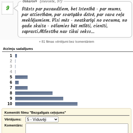
Oskarin4
(sieviete, 51)
9
Stāsts par pusaudžiem, bet īstenībā - par mums,
par attiecībām, par svarīgāko dzīvē, par sava ceļa
meklējumiem. Visi mēs - neatkarīgi no vecuma, no
gadu skaita - vēlamies būt mīlēti, cienīti,
saprasti.Mīlestība nav tikai sekss...
+ 81 filmas vērtējumi bez komentāriem
Atzīmju sadalījums
1
2
3
4
5
6
7
8
9
10
Komentēt filmu "Bezgalīgais ceļojums"
Vērtējums:
Komentārs: