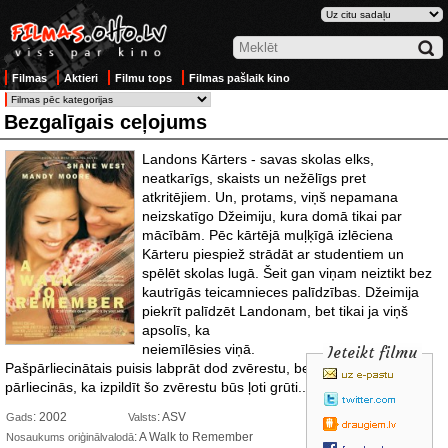
Filmas
Aktieri
Filmu tops
Filmas pašlaik kino
Bezgalīgais ceļojums
Landons Kārters - savas skolas elks,
neatkarīgs, skaists un nežēlīgs pret
atkritējiem. Un, protams, viņš nepamana
neizskatīgo Džeimiju, kura domā tikai par
mācībām. Pēc kārtējā muļķīgā izlēciena
Kārteru piespiež strādāt ar studentiem un
spēlēt skolas lugā. Šeit gan viņam neiztikt bez
kautrīgās teicamnieces palīdzības. Džeimija
piekrīt palīdzēt Landonam, bet tikai
ja viņš
apsolīs, ka
neiemīlēsies viņā.
Ieteikt filmu
Pašpārliecinātais puisis labprāt dod zvērestu, bet drīz viņš
pārliecinās, ka izpildīt šo zvērestu būs ļoti grūti...
: 2002
: ASV
Gads
Valsts
: A Walk to Remember
Nosaukums oriģinālvalodā