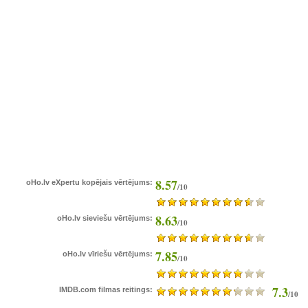
8.57
oHo.lv eXpertu kopējais vērtējums:
/10
8.63
oHo.lv sieviešu vērtējums:
/10
7.85
oHo.lv vīriešu vērtējums:
/10
7.3
IMDB.com filmas reitings:
/10