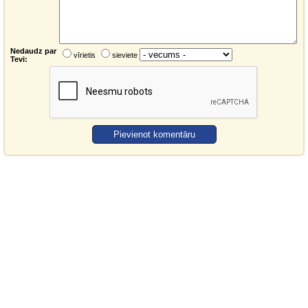
Nedaudz par
vīrietis
sieviete
Tevi: