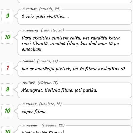
mundios
(vīrietis, 20)
9
2-reiz grūti skatīties....
mscherry
(sieviete, 20)
10
Varu skatīties simtiem reižu, bet raudāšu katru
reizi tikuntā. vienīgā filma, kas dod man tā pa
emocijām
Normal
(vīrietis, 41)
1
jau ar anotāciju pietiek, lai šo filmu neskatītos :D
roziite8
(vīrietis, 18)
9
Manuprāt, lieliska filma, ļoti patika.
mazinna
(sieviete, 18)
10
super filma
mincene_
(sieviete, 22)
10
Sirdi plosiša filma :)