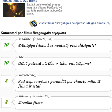
Iepazīstieties, Džo Bleks
Bagātā un ietekmīgā preses
magnāta Viljama Periša dzīvē
parādās pati Nāve, apburoša
jauna...
visas filmai "Bezgalīgais ceļojums" līdzīgas filmas
(26)
Komentāri par filmu
Bezgalīgais ceļojums
mednite
(sieviete, 26)
10
Brīnišķīga filma, kas neatstāj vienaldzīgu!!!!
Ote
10
Dzīvē patiesā vērtība ir tikai cilvēcīgums!
Hameleone_
8
Kad nepieciešams paraudāt par skaisto mīlu, šī
filma ir īstā!
Whole
(sieviete, 37)
8
Sirsnīga filma..