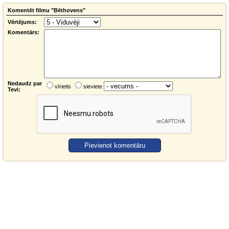
Komentēt filmu "Bēthovens"
Vērtējums:
Komentārs:
Nedaudz par
vīrietis
sieviete
Tevi: