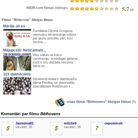
5.7
IMDB.com filmas reitings:
/10
Filmai "Bēthovens" līdzīgas filmas:
Mārlijs un es
Žurnālista Džona Grogena
memuāru ekranizācija stāsta
par jaunu precētu pāri, kuri
secina,...
Mājupceļš: Neticamais...
Viss sākas ar kāzu
ceremoniju. Izveidojas ģimene,
kurā ir trīs dažāda vecuma
bērni un...
101 dalmācietis
Dizainerei Anitai ir dalmāciešu
dāma Perdita, un datorspēļu
speciālistam Rodžeram ir...
visas filmai "Bēthovens" līdzīgas filmas
(6)
Komentāri par filmu
Bēthovens
Jasmiina81
milzite9
cepuminsh
5
sieviete, 35
5
sieviete, 38
7