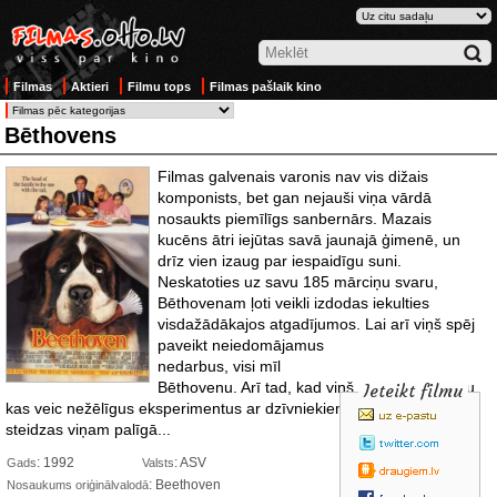
Filmas
Aktieri
Filmu tops
Filmas pašlaik kino
Bēthovens
Filmas galvenais varonis nav vis dižais
komponists, bet gan nejauši viņa vārdā
nosaukts piemīlīgs sanbernārs. Mazais
kucēns ātri iejūtas savā jaunajā ģimenē, un
drīz vien izaug par iespaidīgu suni.
Neskatoties uz savu 185 mārciņu svaru,
Bēthovenam ļoti veikli izdodas iekulties
visdažādākajos atgadījumos. Lai arī viņš spēj
paveikt neiedomājamus
nedarbus, visi mīl
Bēthovenu. Arī tad, kad viņš nokļūst ļaundaru,
Ieteikt filmu
kas veic nežēlīgus eksperimentus ar dzīvniekiem, rokās, visi
steidzas viņam palīgā...
: 1992
: ASV
Gads
Valsts
: Beethoven
Nosaukums oriģinālvalodā