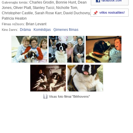
: Charles Grodin, Bonnie Hunt, Dean
Galvenajās lomās
Jones, Oliver Platt, Stanley Tucci, Nicholle Tom,
vēlos noskatīties!
Christopher Castile, Sarah Rose Karr, David Duchovny,
Patricia Heaton
: Brian Levant
Filmas režisors
:
Drāma
Komēdijas
Ģimenes filmas
Kino žanrs
Visas foto filmai "Bēthovens"