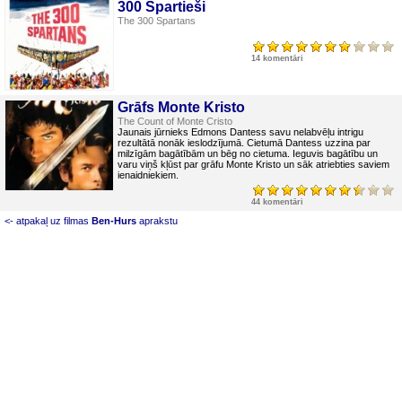
300 Spartieši
The 300 Spartans
14 komentāri
Grāfs Monte Kristo
The Count of Monte Cristo
Jaunais jūrnieks Edmons Dantess savu nelabvēļu intrigu
rezultātā nonāk ieslodzījumā. Cietumā Dantess uzzina par
milzīgām bagātībām un bēg no cietuma. Ieguvis bagātību un
varu viņš kļūst par grāfu Monte Kristo un sāk atriebties saviem
ienaidniekiem.
44 komentāri
<- atpakaļ uz filmas
Ben-Hurs
aprakstu