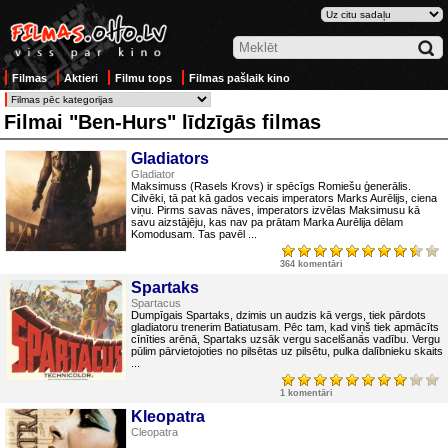
Filmas
Aktieri
Filmu tops
Filmas pašlaik kino
Filmai "Ben-Hurs" līdzīgās filmas
Gladiators
Gladiator
Maksimuss (Rasels Krovs) ir spēcīgs Romiešu ģenerālis.
Cilvēki, tā pat kā gados vecais imperators Marks Aurēlijs, ciena
viņu. Pirms savas nāves, imperators izvēlas Maksimusu kā
savu aizstājēju, kas nav pa prātam Marka Aurēlija dēlam
Komodusam. Tas pavēl ...
364 komentāri
Spartaks
Spartacus
Dumpīgais Spartaks, dzimis un audzis kā vergs, tiek pārdots
gladiatoru trenerim Batiatusam. Pēc tam, kad viņš tiek apmācīts
cīnīties arēnā, Spartaks uzsāk vergu sacelšanās vadību. Vergu
pūlim pārvietojoties no pilsētas uz pilsētu, pulka dalībnieku skaits
...
1 komentāri
Kleopatra
Cleopatra