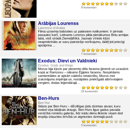
8 komentāri
Arābijas Lourenss
Lawrence of Arabia
Filma uzņemta balstoties uz patiesiem notikumiem. Ir pirmais
pasaules karš. Leitnants Lorenss pilda pienākumus Britu armijas
labā, viņš strādā Ziemeļāfrikā. Jaunais vīrietis kļūst
neapmierināts ar savu patreizējo norīkojumu, tādēļ ļoti priecīgi
apstiprina ...
7 komentāri
Exodus: Dievi un Valdnieki
Exodus: Gods and Kings
Mozus bija kļuvis par pieņemto dēlu faraona ģimenē un uzaudzis
kopā ar Ramzesu – nākamo Ēģiptes faraonu. Nespēdams
samierināties ar apkārt valdošo netaisnību, Mozus met
izaicinājumu impērijai un, nostājoties priekšgalā atbrīvotajiem
vergiem, dodas leģendārajā ...
23 komentāri
Ben-Hurs
Ben-Hur
Stāsts par Ben-Huru – dižciltīgas jūdu dzimtas atvasi, kuru
nodod viņa labākais draugs. Ben-Hurs ilgus gadus pavada
verdzībā romiešu galerās, līdz kādu dienu liktenis viņam dod
iespēju izlauzties brīvībā un atgriezties dzimtajā pusē.
5 komentāri