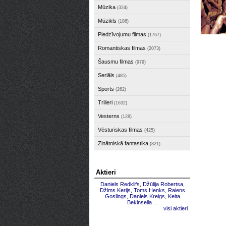
Mūzika
(324)
Mūzikls
(186)
Piedzīvojumu filmas
(1767)
Romantiskas filmas
(2073)
Šausmu filmas
(979)
Seriāls
(485)
Sports
(262)
Trilleri
(1632)
Vesterns
(128)
Vēsturiskas filmas
(425)
Zinātniskā fantastika
(821)
Aktieri
Daniels Redklifs
,
Džūlija Robertsa
,
Džims Kerijs
,
Toms Henks
,
Raiens
Goslings
,
Daniels Kreigs
,
Keita
Bekinseila
...
visi aktieri