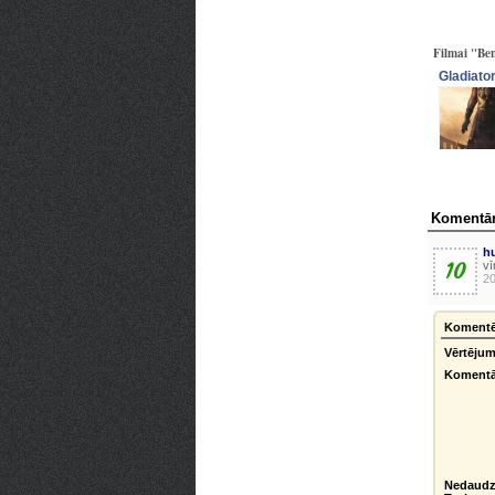
Filmai "Ben
Gladiato
Komentār
h
10
vī
20
Komentē
Vērtējum
Komentā
Nedaudz