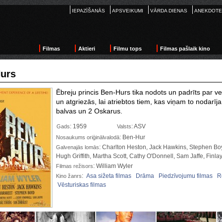
IEPAZĪŠANĀS
APSVEIKUMI
VĀRDA DIENAS
ANEKDOTE
Filmas
Aktieri
Filmu tops
Filmas pašlaik kino
urs
Ēbreju princis Ben-Hurs tika nodots un padrīts par ve
un atgriezās, lai atriebtos tiem, kas viņam to nodarīj
balvas un 2 Oskarus.
: 1959
: ASV
Gads
Valsts
: Ben-Hur
Nosaukums oriģinālvalodā
: Charlton Heston, Jack Hawkins, Stephen Bo
Galvenajās lomās
Hugh Griffith, Martha Scott, Cathy O'Donnell, Sam Jaffe, Finla
: William Wyler
Filmas režisors
:
Asa sižeta filmas
Drāma
Piedzīvojumu filmas
R
Kino žanrs
Vēsturiskas filmas