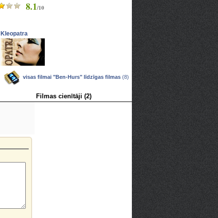
8.1
/10
Kleopatra
visas filmai "Ben-Hurs" līdzīgas filmas
(8)
Filmas cienītāji (2)