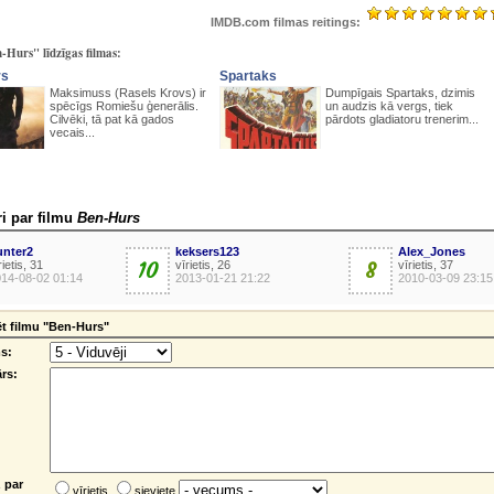
IMDB.com filmas reitings:
-Hurs" līdzīgas filmas:
rs
Spartaks
Maksimuss (Rasels Krovs) ir
Dumpīgais Spartaks, dzimis
spēcīgs Romiešu ģenerālis.
un audzis kā vergs, tiek
Cilvēki, tā pat kā gados
pārdots gladiatoru trenerim...
vecais...
i par filmu
Ben-Hurs
unter2
keksers123
Alex_Jones
rietis, 31
10
vīrietis, 26
8
vīrietis, 37
14-08-02 01:14
2013-01-21 21:22
2010-03-09 23:15
t filmu "Ben-Hurs"
s:
rs:
 par
vīrietis
sieviete