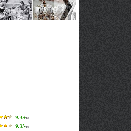
9.33
/10
9.33
/10