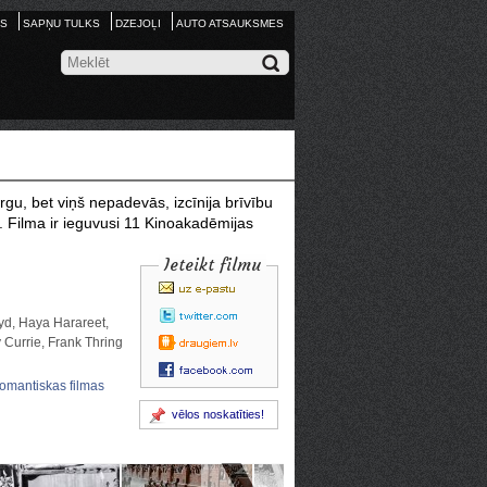
S
SAPŅU TULKS
DZEJOĻI
AUTO ATSAUKSMES
rgu, bet viņš nepadevās, izcīnija brīvību
a. Filma ir ieguvusi 11 Kinoakadēmijas
Ieteikt filmu
yd, Haya Harareet,
y Currie, Frank Thring
omantiskas filmas
vēlos noskatīties!