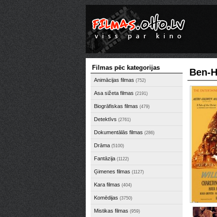
Filmas pēc kategorijas
Ben-H
Animācijas filmas
(752)
Asa sižeta filmas
(2191)
Biogrāfiskas filmas
(479)
Detektīvs
(2761)
Dokumentālās filmas
(286)
Drāma
(5100)
Fantāzija
(1122)
Ģimenes filmas
(1127)
Kara filmas
(404)
Komēdijas
(3750)
Mistikas filmas
(959)