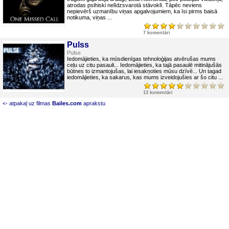
atrodas psihiski nelīdzsvarotā stāvoklī. Tāpēc neviens
nepievērš uzmanību viņas apgalvojumiem, ka īsi pirms baisā
notikuma, viņas ...
7 komentāri
Pulss
Pulse
Iedomājieties, ka mūsdienīgas tehnoloģijas atvērušas mums
ceļu uz citu pasauli... Iedomājieties, ka tajā pasaulē mitinājušās
būtnes to izmantojušas, lai iesakņoties mūsu dzīvē... Un tagad
iedomājieties, ka sakarus, kas mums izveidojušies ar šo citu ...
13 komentāri
<- atpakaļ uz filmas
Bailes.com
aprakstu