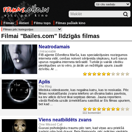
Filmas
Aktieri
Filmu tops
Filmas pašlaik kino
Filmai "Bailes.com" līdzīgās filmas
Neatrodamais
Untraceable
FIB aģente Dženifera Marša, kas specializējusies noziegumos
interneta vidē, cenšas notvert sērijveida slepkavu, kurš savus
upurus nogalina interneta tiešraidē. Turklāt jo vairāk cilvēku
pieslēgušies un to vēro, jo ātrāk un nežēlīgāk upuris zaudē
dzīvību. Ar ...
Aplis
The Ring
Mistiska videokasete, kas nogalina katru, kas to noskatās. Pēc
filmas noskatīšanās zvana telefons un dīvaina balss pavēsta,
ka tev atlicis dzīvot tikai septiņas dienas. Jauna reportiere.
vārdā Reičela uzsāk izmeklēšanu saistībā ar šīs filmas upuriem,
bet kad ...
111 komentāri
Viens neatbildēts zvans
One Missed Call
Guvusi psiholoģisku traumu pēc tam, kad viņas acu priekšā
traģiski gāja bojā draugi, Beta Reimonda, pēc policijas viedokļa,