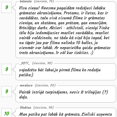
kolosala
(sieviete, 19)
9
Visu cieņu! Neesmu pagaidām redzējusi labāku
grāmatas ekranizējumu. Protams, ir lietas, kas ir
savādākas, taču visā visumā filma ir grāmatas
cienīga, un skatāma, gan prātam, gan emocijām.
Brīnišķīgs darbs. Aktieri - atbilstoši, vienīgi Finka
tēlu biju iedomājusies mazliet savādāku, mazliet
vairāk valdzinošu, ne tādu kā viņš bija tagad, bet
nu tāpēc jau par filmu nelieku 10 balles, jo
vienmēr var labāk. Ar nepacietību gaidu grāmatas
trešo ekranizējumu. Ir vēl kur tiekties. :)
_LL77_
(sieviete, 36)
9
vajadzētu būt labai,jo pirmā filma ko redzēju
patika:)
mealuce
(sieviete, 29)
9
Vairāk intriģē turpinājums, nevis šī triloģijas (?)
daļa.
Dlukina
(sieviete, 36)
10
Man patika pat labāk kā grāmata. Lieliski uzņemta