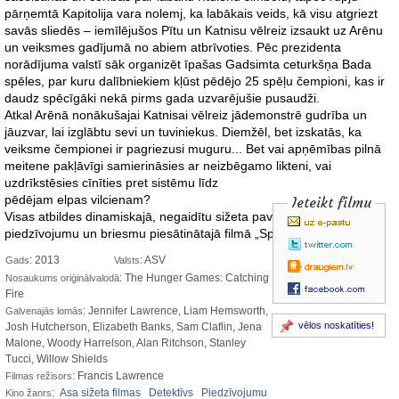
pārņemtā Kapitolija vara nolemj, ka labākais veids, kā visu atgriezt
savās sliedēs – iemīlējušos Pītu un Katnisu vēlreiz izsaukt uz Arēnu
un veiksmes gadījumā no abiem atbrīvoties. Pēc prezidenta
norādījuma valstī sāk organizēt īpašas Gadsimta ceturkšņa Bada
spēles, par kuru dalībniekiem kļūst pēdējo 25 spēļu čempioni, kas ir
daudz spēcīgāki nekā pirms gada uzvarējušie pusaudži.
Atkal Arēnā nonākušajai Katnisai vēlreiz jādemonstrē gudrība un
jāuzvar, lai izglābtu sevi un tuviniekus. Diemžēl, bet izskatās, ka
veiksme čempionei ir pagriezusi muguru... Bet vai apņēmības pilnā
meitene pakļāvīgi samierināsies ar neizbēgamo likteni, vai
uzdrīkstēsies cīnīties pret sistēmu
līdz
pēdējam elpas vilcienam?
Ieteikt filmu
Visas atbildes dinamiskajā, negaidītu sižeta pavērsienu, kaisles,
piedzīvojumu un briesmu piesātinātajā filmā „Spēle ar uguni”.
: 2013
: ASV
Gads
Valsts
: The Hunger Games: Catching
Nosaukums oriģinālvalodā
Fire
: Jennifer Lawrence, Liam Hemsworth,
Galvenajās lomās
vēlos noskatīties!
Josh Hutcherson, Elizabeth Banks, Sam Claflin, Jena
Malone, Woody Harrelson, Alan Ritchson, Stanley
Tucci, Willow Shields
: Francis Lawrence
Filmas režisors
:
Asa sižeta filmas
Detektīvs
Piedzīvojumu
Kino žanrs