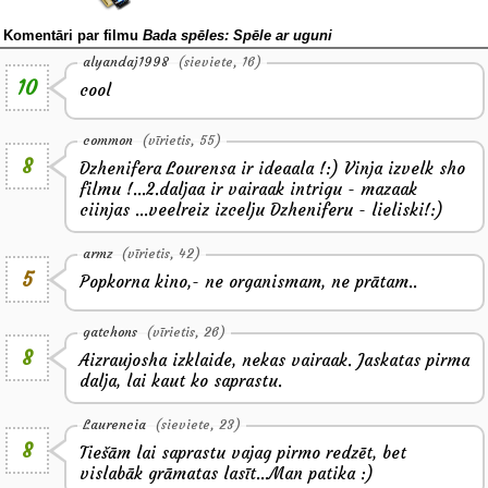
Komentāri par filmu
Bada spēles: Spēle ar uguni
alyandaj1998
(sieviete, 16)
10
cool
common
(vīrietis, 55)
8
Dzhenifera Lourensa ir ideaala !:) Vinja izvelk sho
filmu !...2.daljaa ir vairaak intrigu - mazaak
ciinjas ...veelreiz izcelju Dzheniferu - lieliski!:)
armz
(vīrietis, 42)
5
Popkorna kino,- ne organismam, ne prātam..
gatchons
(vīrietis, 26)
8
Aizraujosha izklaide, nekas vairaak. Jaskatas pirma
dalja, lai kaut ko saprastu.
Laurencia
(sieviete, 23)
8
Tiešām lai saprastu vajag pirmo redzēt, bet
vislabāk grāmatas lasīt...Man patika :)