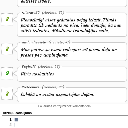
aktrises izvēle.
riitarasa20
(sieviete, 34)
8
Vienozīmīgi visas grāmatas vajag izlasīt. Filmās
parādīts tik nedaudz no visa. Taču domāju, ka nav
slikti izdevies. Mūsdienu tehnoloģijas rulls.
salda_dieviete
(sieviete, 41)
8
Man patika ,jo esmu redzejusi arī pirmo daļu un
prasās pec turpinajuma.
Bagira17
(sieviete, 43)
9
Vērts noskatīties
Lielcepure
(sieviete, 36)
8
Labākā no visām uzņemtajām daļām.
+ 45 filmas vērtējumi bez komentāriem
Atzīmju sadalījums
1
2