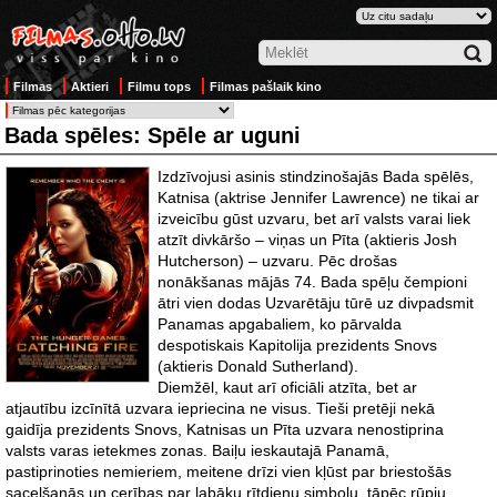
Filmas
Aktieri
Filmu tops
Filmas pašlaik kino
Bada spēles: Spēle ar uguni
Izdzīvojusi asinis stindzinošajās Bada spēlēs,
Katnisa (aktrise Jennifer Lawrence) ne tikai ar
izveicību gūst uzvaru, bet arī valsts varai liek
atzīt divkāršo – viņas un Pīta (aktieris Josh
Hutcherson) – uzvaru. Pēc drošas
nonākšanas mājās 74. Bada spēļu čempioni
ātri vien dodas Uzvarētāju tūrē uz divpadsmit
Panamas apgabaliem, ko pārvalda
despotiskais Kapitolija prezidents Snovs
(aktieris Donald Sutherland).
Diemžēl, kaut arī oficiāli atzīta, bet ar
atjautību izcīnītā uzvara iepriecina ne visus. Tieši pretēji nekā
gaidīja prezidents Snovs, Katnisas un Pīta uzvara nenostiprina
valsts varas ietekmes zonas. Baiļu ieskautajā Panamā,
pastiprinoties nemieriem, meitene drīzi vien kļūst par briestošās
sacelšanās un cerības par labāku rītdienu simbolu, tāpēc rūpju