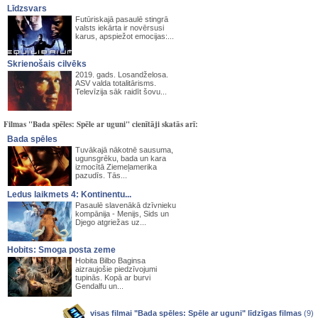
Līdzsvars
Futūriskajā pasaulē stingrā
valsts iekārta ir novērsusi
karus, apspiežot emocijas:...
Skrienošais cilvēks
2019. gads. Losandželosa.
ASV valda totalitārisms.
Televīzija sāk raidīt šovu...
Filmas "Bada spēles: Spēle ar uguni" cienītāji skatās arī:
Bada spēles
Tuvākajā nākotnē sausuma,
ugunsgrēku, bada un kara
izmocītā Ziemeļamerika
pazudīs. Tās...
Ledus laikmets 4: Kontinentu...
Pasaulē slavenākā dzīvnieku
kompānija - Menijs, Sids un
Djego atgriežas uz...
Hobits: Smoga posta zeme
Hobita Bilbo Baginsa
aizraujošie piedzīvojumi
tupinās. Kopā ar burvi
Gendalfu un...
visas filmai "Bada spēles: Spēle ar uguni" līdzīgas filmas
(9)