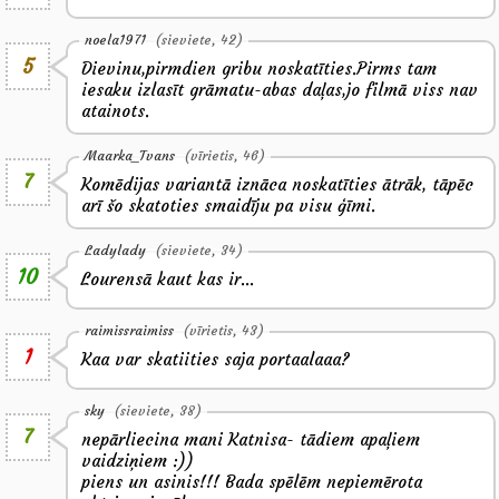
noela1971
(sieviete, 42)
5
Dievinu,pirmdien gribu noskatīties.Pirms tam
iesaku izlasīt grāmatu-abas daļas,jo filmā viss nav
atainots.
Maarka_Tvans
(vīrietis, 46)
7
Komēdijas variantā iznāca noskatīties ātrāk, tāpēc
arī šo skatoties smaidīju pa visu ģīmi.
Ladylady
(sieviete, 34)
10
Lourensā kaut kas ir...
raimissraimiss
(vīrietis, 43)
1
Kaa var skatiities saja portaalaaa?
sky
(sieviete, 38)
7
nepārliecina mani Katnisa- tādiem apaļiem
vaidziņiem :))
piens un asinis!!! Bada spēlēm nepiemērota