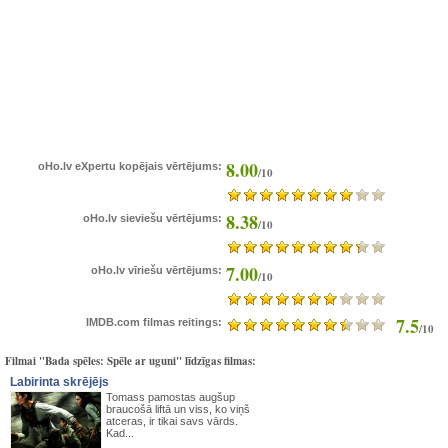
8.00
oHo.lv eXpertu kopējais vērtējums:
/10
8.38
oHo.lv sieviešu vērtējums:
/10
7.00
oHo.lv vīriešu vērtējums:
/10
7.5
IMDB.com filmas reitings:
/10
Filmai "Bada spēles: Spēle ar uguni" līdzīgas filmas:
Labirinta skrējējs
Tomass pamostas augšup
braucošā liftā un viss, ko viņš
atceras, ir tikai savs vārds.
Kad...