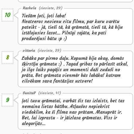
Rashela
(sieviete, 29)
10
Tiešām ļoti, ļoti laba!
Neatceros nevienu citu filmu, par kuru varētu
pateikt - jā, tieši tā, kā grāmatā, tieši tā, kā biju
iztēlojusies lasot... Pilnīgi sajūta, ka pati
producējusi būtu :p :)
vittoria
(sieviete, 29)
8
Labāka par pirmo daļu. Kopumā bija okay, domās
šķirstīju grāmatu :) . Tagad gribas to pārlasīt atkal,
jo ilgs laiks pagājis un momenti daži zuduši no
prāta. Bet grāmata vienmēr būs labāka! katram
cilvēkam sava fantāzijas uztvere!
GunitaV
(sieviete, 41)
9
ļoti tuvu grāmatai, varbūt šis tas izlaists, bet tas
nemaina lietas būtību. Atļaušos nepiekrist
viedoklim, ka ši filma nav prātam. Manuprāt ir.
Bet, lai izprastu - ir jāizlasa grāmatas. Viss ir
alegorijās...