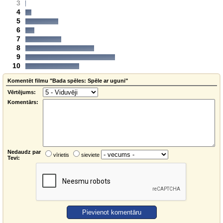
3
4
5
6
7
8
9
10
Komentēt filmu "Bada spēles: Spēle ar uguni"
Vērtējums:
Komentārs:
Nedaudz par
vīrietis
sieviete
Tevi: