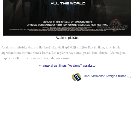
Avalons plakāts
Avalons ir mistiska datorspēle, kurā tikai daži spēlētāji nokļūst līdz finālam, turklāt pēc
atgriešanās no tās viņi nonāk komā. Lai izglābtu savu draugu no šāda likteņa, Aša mēģina
izspēlēt spēli pirmā un uzvarēt tās galveno varoni.
<- atpakaļ uz filmas "Avalons" aprakstu
Filmai "Avalons" līdzīgas filmas (8)