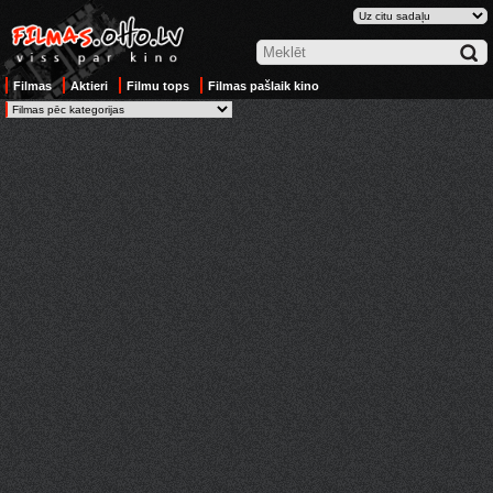
Filmas
Aktieri
Filmu tops
Filmas pašlaik kino