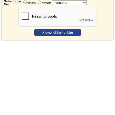
Nedaudz par
vīrietis
sieviete
Tevi: