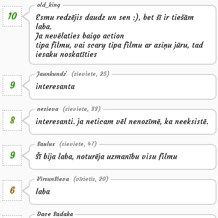
old_king
10
Esmu redzējis daudz un sen :), bet šī ir tiešām
laba.
Ja nevēlaties baigo action
tipa filmu, vai scary tipa filmu ar asiņu jūru, tad
iesaku noskatīties
Jaunkundz`
(sieviete, 25)
9
interesanta
nesieva
(sieviete, 33)
8
interesanti. ja neticam vēl nenozīmē, ka neeksistē.
Saulux
(sieviete, 47)
9
Šī bija laba, noturēja uzmanību visu filmu
VirsunSieva
(vīrietis, 20)
6
laba
Dace Sadaka