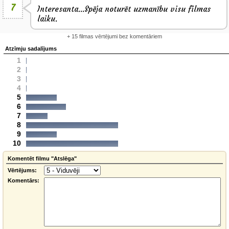
7
Interesanta...Spēja noturēt uzmanību visu filmas
laiku.
+ 15 filmas vērtējumi bez komentāriem
Atzīmju sadalījums
1
2
3
4
5
6
7
8
9
10
Komentēt filmu "Atslēga"
Vērtējums:
Komentārs: