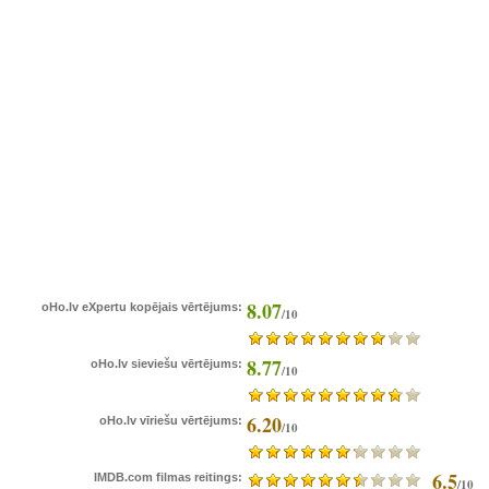
8.07
oHo.lv eXpertu kopējais vērtējums:
/10
8.77
oHo.lv sieviešu vērtējums:
/10
6.20
oHo.lv vīriešu vērtējums:
/10
6.5
IMDB.com filmas reitings:
/10