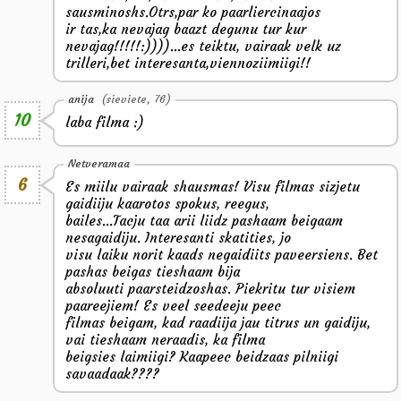
sausminoshs.Otrs,par ko paarliercinaajos
ir tas,ka nevajag baazt degunu tur kur
nevajag!!!!!:))))...es teiktu, vairaak velk uz
trilleri,bet interesanta,viennoziimiigi!!
anija
(sieviete, 76)
10
laba filma :)
Netveramaa
6
Es miilu vairaak shausmas! Visu filmas sizjetu
gaidiiju kaarotos spokus, reegus,
bailes...Tacju taa arii liidz pashaam beigaam
nesagaidiju. Interesanti skatities, jo
visu laiku norit kaads negaidiits paveersiens. Bet
pashas beigas tieshaam bija
absoluuti paarsteidzoshas. Piekritu tur visiem
paareejiem! Es veel seedeeju peec
filmas beigam, kad raadiija jau titrus un gaidiju,
vai tieshaam neraadis, ka filma
beigsies laimiigi? Kaapeec beidzaas pilniigi
savaadaak????