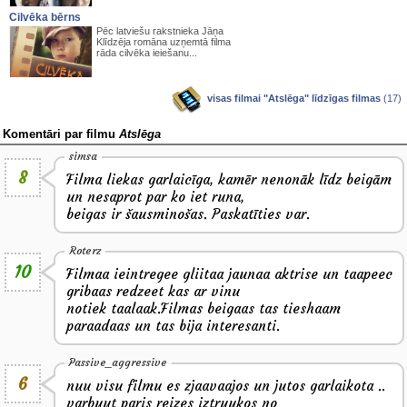
Cilvēka bērns
Pēc latviešu rakstnieka Jāņa
Klīdzēja romāna uzņemtā filma
rāda cilvēka ieiešanu...
visas filmai "Atslēga" līdzīgas filmas
(17)
Komentāri par filmu
Atslēga
simsa
8
Filma liekas garlaicīga, kamēr nenonāk līdz beigām
un nesaprot par ko iet runa,
beigas ir šausminošas. Paskatīties var.
Roterz
10
Filmaa ieintregee gliitaa jaunaa aktrise un taapeec
gribaas redzeet kas ar vinu
notiek taalaak.Filmas beigaas tas tieshaam
paraadaas un tas bija interesanti.
Passive_aggressive
6
nuu visu filmu es zjaavaajos un jutos garlaikota ..
varbuut paris reizes iztruukos no