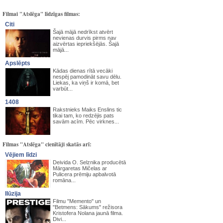
Filmai "Atslēga" līdzīgas filmas:
Citi
Šajā mājā nedrīkst atvērt
nevienas durvis pirms nav
aizvērtas iepriekšējās. Šajā
mājā...
Apslēpts
Kādas dienas rītā vecāki
nespēj pamodināt savu dēlu.
Liekas, ka viņš ir komā, bet
varbūt...
1408
Rakstnieks Maiks Enslins tic
tikai tam, ko redzējis pats
savām acīm. Pēc virknes...
Filmas "Atslēga" cienītāji skatās arī:
Vējiem līdzi
Deivida O. Selznika producētā
Mārgaretas Mičelas ar
Pulicera prēmiju apbalvotā
romāna...
Ilūzija
Filmu "Memento" un
"Betmens: Sākums" režisora
Kristofera Nolana jaunā filma.
Divi...