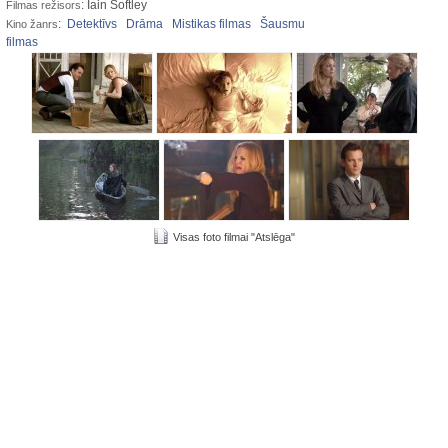
: Iain Softley
Filmas režisors
:
Detektīvs
Drāma
Mistikas filmas
Šausmu
Kino žanrs
filmas
Visas foto filmai "Atslēga"