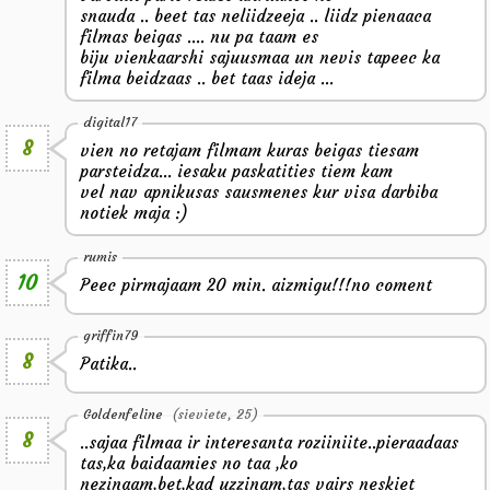
snauda .. beet tas neliidzeeja .. liidz pienaaca
filmas beigas .... nu pa taam es
biju vienkaarshi sajuusmaa un nevis tapeec ka
filma beidzaas .. bet taas ideja ...
digital17
8
vien no retajam filmam kuras beigas tiesam
parsteidza... iesaku paskatities tiem kam
vel nav apnikusas sausmenes kur visa darbiba
notiek maja :)
rumis
10
Peec pirmajaam 20 min. aizmigu!!!no coment
griffin79
8
Patika..
Goldenfeline
(sieviete, 25)
8
..sajaa filmaa ir interesanta roziiniite..pieraadaas
tas,ka baidaamies no taa ,ko
nezinaam,bet,kad uzzinam,tas vairs neskiet