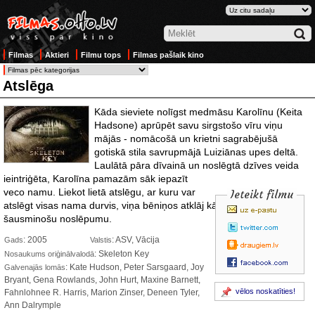
Filmas
Aktieri
Filmu tops
Filmas pašlaik kino
Atslēga
Kāda sieviete nolīgst medmāsu Karolīnu (Keita
Hadsone) aprūpēt savu sirgstošo vīru viņu
mājās - nomācošā un krietni sagrabējušā
gotiskā stila savrupmājā Luiziānas upes deltā.
Laulātā pāra dīvainā un noslēgtā dzīves veida
ieintriģēta, Karolīna
pamazām sāk iepazīt
veco namu. Liekot lietā atslēgu, ar kuru var
Ieteikt filmu
atslēgt visas nama durvis, viņa bēniņos atklāj kādu istabu, kas slēpj
šausminošu noslēpumu.
: 2005
: ASV, Vācija
Gads
Valstis
: Skeleton Key
Nosaukums oriģinālvalodā
: Kate Hudson, Peter Sarsgaard, Joy
Galvenajās lomās
Bryant, Gena Rowlands, John Hurt, Maxine Barnett,
vēlos noskatīties!
Fahnlohnee R. Harris, Marion Zinser, Deneen Tyler,
Ann Dalrymple