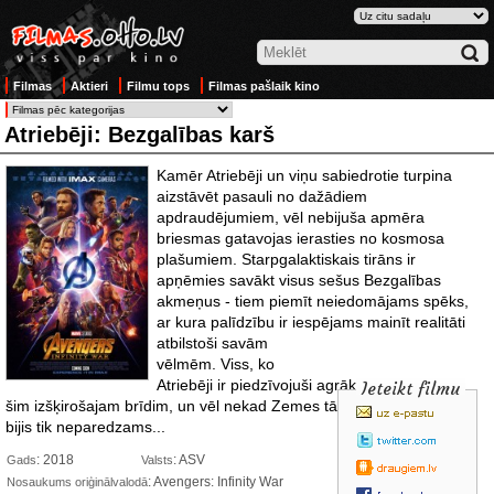
Filmas
Aktieri
Filmu tops
Filmas pašlaik kino
Atriebēji: Bezgalības karš
Kamēr Atriebēji un viņu sabiedrotie turpina
aizstāvēt pasauli no dažādiem
apdraudējumiem, vēl nebijuša apmēra
briesmas gatavojas ierasties no kosmosa
plašumiem. Starpgalaktiskais tirāns ir
apņēmies savākt visus sešus Bezgalības
akmeņus - tiem piemīt neiedomājams spēks,
ar kura palīdzību ir iespējams mainīt realitāti
atbilstoši savām
vēlmēm. Viss, ko
Atriebēji ir piedzīvojuši agrāk, gatavoja viņus
Ieteikt filmu
šim izšķirošajam brīdim, un vēl nekad Zemes tālākais liktenis nav
bijis tik neparedzams...
: 2018
: ASV
Gads
Valsts
: Avengers: Infinity War
Nosaukums oriģinālvalodā