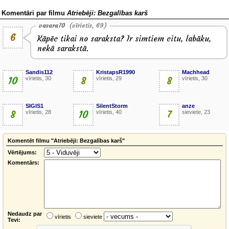
Komentāri par filmu
Atriebēji: Bezgalības karš
vasara70
(vīrietis, 69)
6
Kāpēc tikai no saraksta? Ir simtiem citu, labāku,
nekā sarakstā.
Sandis112
KristapsR1990
Machhead
10
vīrietis, 30
8
vīrietis, 29
8
vīrietis, 30
SIGIS1
SilentStorm
anze
8
vīrietis, 28
10
vīrietis, 40
7
sieviete, 23
Komentēt filmu "Atriebēji: Bezgalības karš"
Vērtējums:
Komentārs:
Nedaudz par
vīrietis
sieviete
Tevi: