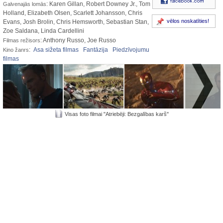
: Karen Gillan, Robert Downey Jr., Tom
Galvenajās lomās
Holland, Elizabeth Olsen, Scarlett Johansson, Chris
vēlos noskatīties!
Evans, Josh Brolin, Chris Hemsworth, Sebastian Stan,
Zoe Saldana, Linda Cardellini
: Anthony Russo, Joe Russo
Filmas režisors
:
Asa sižeta filmas
Fantāzija
Piedzīvojumu
Kino žanrs
filmas
Visas foto filmai "Atriebēji: Bezgalības karš"