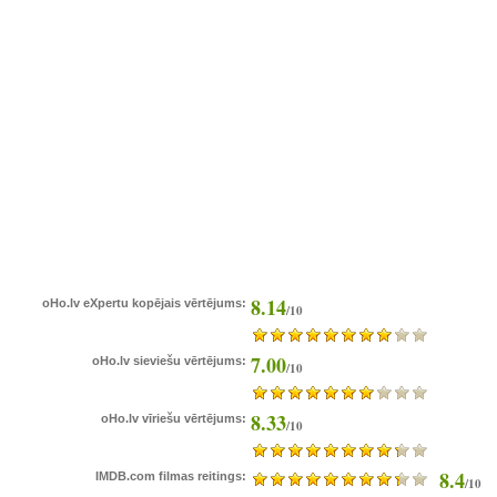
8.14
oHo.lv eXpertu kopējais vērtējums:
/10
7.00
oHo.lv sieviešu vērtējums:
/10
8.33
oHo.lv vīriešu vērtējums:
/10
8.4
IMDB.com filmas reitings:
/10