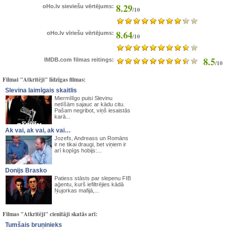
8.29
oHo.lv sieviešu vērtējums:
/10
8.64
oHo.lv vīriešu vērtējums:
/10
8.5
IMDB.com filmas reitings:
/10
Filmai "Atkritēji" līdzīgas filmas:
Slevina laimīgais skaitlis
Miermīlīgo puisi Slevinu
netīšām sajauc ar kādu citu.
Pašam negribot, viņš iesaistās
karā...
Ak vai, ak vai, ak vai…
Jozefs, Andreass un Romāns
ir ne tikai draugi, bet viņiem ir
arī kopīgs hobijs:...
Donijs Brasko
Patiess stāsts par slepenu FIB
aģentu, kurš iefiltrējies kādā
Ņujorkas mafijā,...
Filmas "Atkritēji" cienītāji skatās arī:
Tumšais bruņinieks