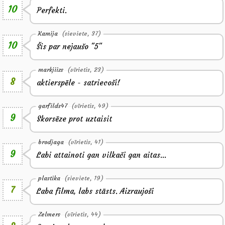
10
Perfekti.
Kamija
(sieviete, 37)
10
Šis par nejaušo "5"
markjiizs
(vīrietis, 23)
8
aktierspēle - satriecoši!
garfilds47
(vīrietis, 49)
9
Skorsēze prot uztaisit
brodjaga
(vīrietis, 41)
9
Labi attainoti gan vilkači gan aitas...
plastika
(sieviete, 19)
7
Laba filma, labs stāsts. Aizraujoši
Zelmers
(vīrietis, 44)