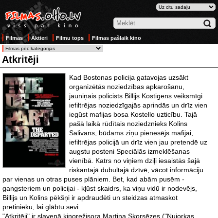
Filmas
Aktieri
Filmu tops
Filmas pašlaik kino
Atkritēji
Kad Bostonas policija gatavojas uzsākt
organizētās noziedzības apkarošanu,
jauniņais policists Billijs Kostigens veiksmīgi
iefiltrējas noziedzīgajās aprindās un drīz vien
iegūst mafijas bosa Kostello uzticību. Tajā
pašā laikā rūdītais noziedznieks Kolins
Salivans, būdams ziņu pienesējs mafijai,
iefiltrējas policijā un drīz vien jau pretendē uz
augstu posteni Speciālās izmeklēšanas
vienībā. Katrs no viņiem dziļi iesaistās šajā
riskantajā dubultajā dzīvē, vācot informāciju
par vienas un otras puses plāniem. Bet, kad abām pusēm -
gangsteriem un policijai - kļūst skaidrs, ka viņu vidū ir nodevējs,
Billijs un Kolins pēkšņi ir apdraudēti un steidzas atmaskot
pretinieku, lai glābtu sevi...
"Atkritēji" ir slavenā kinorežisora Martina Skorsēzes ("Ņujorkas