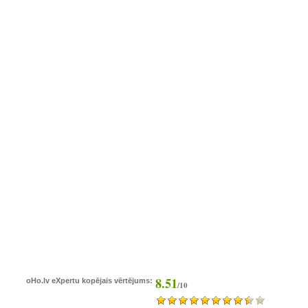
8.51
oHo.lv eXpertu kopējais vērtējums:
/10