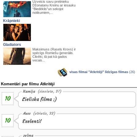
Uzveicis savu pretinieku
Džonatanu Kreinu ar iesauku
“Biedēklis”un sekojot
notikumiem,...
Krāpnieki
Gladiators
Maksimuss (Rasels Krovs) ir
spēcīgs Romiešu ģenerālis.
Cilvēki, tā pat kā gados
vecais...
visas filmai "Atkritēji" līdzīgas filmas
(26)
Komentāri par filmu
Atkritēji
Kamija
(sieviete, 37)
10
Lieliska filma ;)
Auss
(vīrietis, 32)
10
Exelenti!
zelma