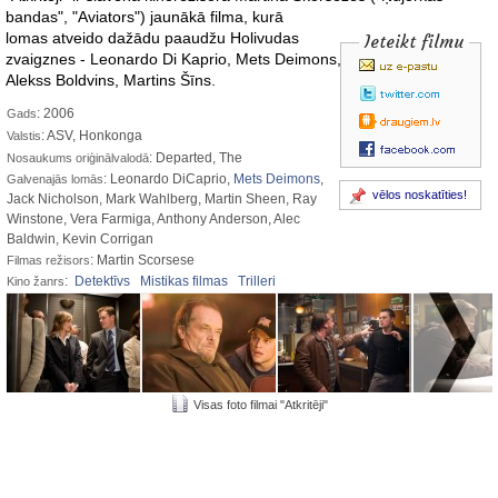
bandas", "Aviators")
jaunākā filma, kurā
lomas atveido dažādu paaudžu Holivudas
Ieteikt filmu
zvaigznes - Leonardo Di Kaprio, Mets Deimons, Džeks Nikolsons,
Alekss Boldvins, Martins Šīns.
: 2006
Gads
: ASV, Honkonga
Valstis
: Departed, The
Nosaukums oriģinālvalodā
: Leonardo DiCaprio,
Mets Deimons
,
Galvenajās lomās
vēlos noskatīties!
Jack Nicholson, Mark Wahlberg, Martin Sheen, Ray
Winstone, Vera Farmiga, Anthony Anderson, Alec
Baldwin, Kevin Corrigan
: Martin Scorsese
Filmas režisors
:
Detektīvs
Mistikas filmas
Trilleri
Kino žanrs
Visas foto filmai "Atkritēji"