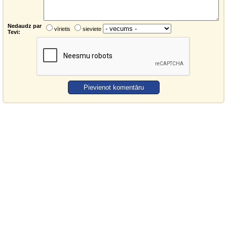
Nedaudz par
vīrietis
sieviete
Tevi: