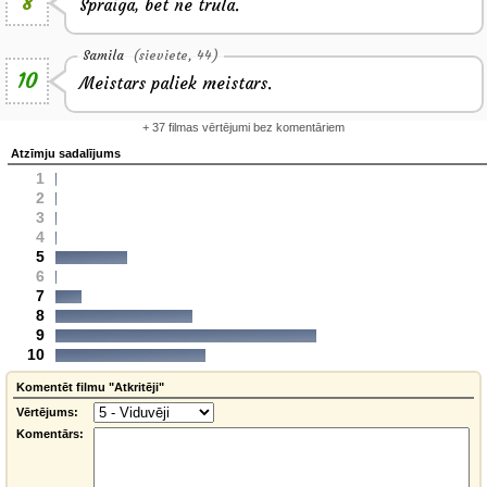
8
Spraiga, bet ne trula.
Samila
(sieviete, 44)
10
Meistars paliek meistars.
+ 37 filmas vērtējumi bez komentāriem
Atzīmju sadalījums
1
2
3
4
5
6
7
8
9
10
Komentēt filmu "Atkritēji"
Vērtējums:
Komentārs: