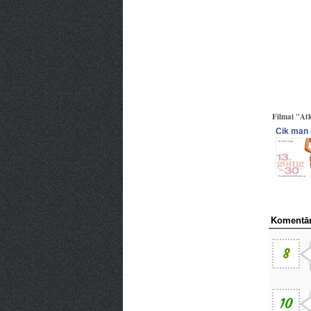
Filmai "Atk
Cik man 
Komentār
8
10