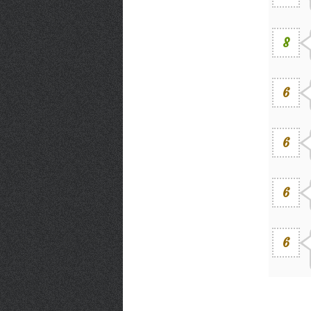
8
6
6
6
6