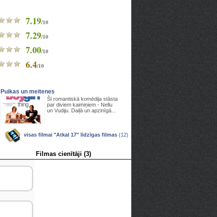
7.19
/10
7.29
/10
7.00
/10
6.4
/10
Puikas un meitenes
Šī romantiskā komēdija stāsta
par diviem kaimiņiem - Nellu
un Vudiju. Daiļā un apzinīgā...
visas filmai "Atkal 17" līdzīgas filmas
(12)
Filmas cienītāji (3)