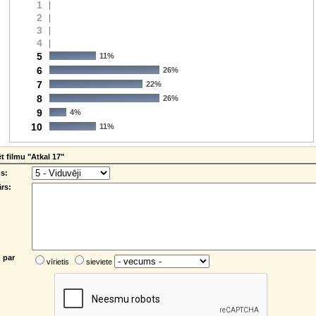
1
2
3
4
5
11%
6
26%
7
22%
8
26%
9
4%
10
11%
 filmu "Atkal 17"
s:
rs:
 par
vīrietis
sieviete