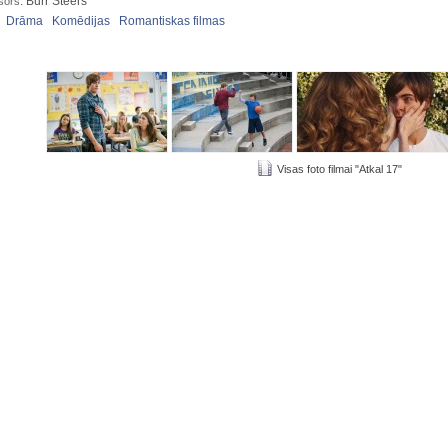
: Burr Steers
sors
:
Drāma
Komēdijas
Romantiskas filmas
Visas foto filmai "Atkal 17"