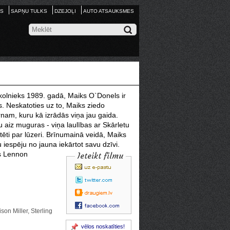
S
SAPŅU TULKS
DZEJOĻI
AUTO ATSAUKSMES
skolnieks 1989. gadā, Maiks O`Donels ir
. Neskatoties uz to, Maiks ziedo
nam, kuru kā izrādās viņa jau gaida.
u aiz muguras - viņa laulības ar Skārletu
tēti par lūzeri. Brīnumainā veidā, Maiks
iespēju no jauna iekārtot savu dzīvi.
as Lennon
Ieteikt filmu
on Miller, Sterling
vēlos noskatīties!