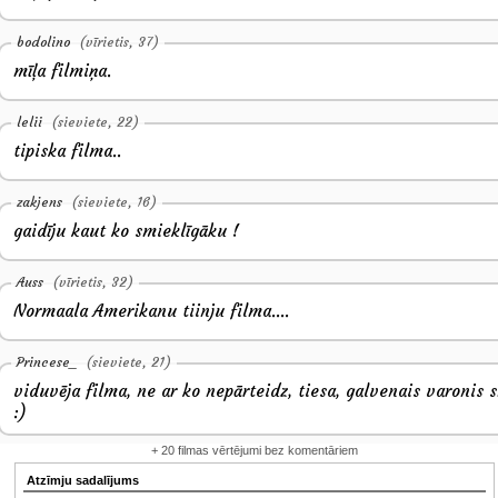
bodolino
(vīrietis, 37)
mīļa filmiņa.
lelii
(sieviete, 22)
tipiska filma..
zakjens
(sieviete, 16)
gaidīju kaut ko smieklīgāku !
Auss
(vīrietis, 32)
Normaala Amerikanu tiinju filma....
Princese_
(sieviete, 21)
viduvēja filma, ne ar ko nepārteidz, tiesa, galvenais varonis 
:)
+ 20 filmas vērtējumi bez komentāriem
Atzīmju sadalījums