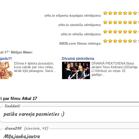
oHo.lv eXpertu kopējais vērtējums:
oHo.lv sieviešu vērtējums:
oHo.lv vīriešu vērtējums:
IMDB.com filmas reitings:
al 17" līdzīgas filmas:
gadu?!
Dīvainā piektdiena
Džena ir tipiska pusaudze,
DĪVAINĀ PIEKTDIENA Starp
kura vairāk par visu vēlas,
atraitni Tesu Kolmani (Džeimija
ātrāk kļūt pieaugusi. Savā...
Lī Kērtisa) un viņas 15
gadīgo...
i par filmu
Atkal 17
linddatii
patika vareeja pasmieties :)
diana236
(sieviete, 42)
Mīļa,jauka,jautra