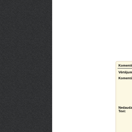
Komentēt
Vērtējum
Komentā
Nedaudz
Tevi: