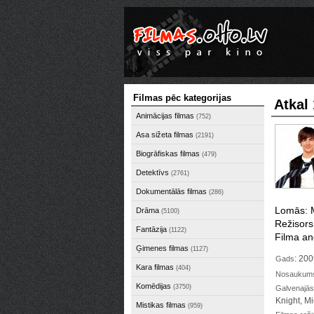
Filmas pēc kategorijas
Atkal
Animācijas filmas
(752)
Asa sižeta filmas
(2191)
Biogrāfiskas filmas
(479)
Detektīvs
(2761)
Dokumentālās filmas
(286)
Lomās: 
Drāma
(5100)
Režisors
Fantāzija
(1122)
Filma ang
Ģimenes filmas
(1127)
: 20
Gads
Kara filmas
(404)
Nosaukums 
Komēdijas
(3750)
Galvenajās
Knight, M
Mistikas filmas
(959)