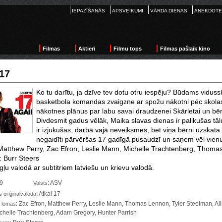
IEPAZĪŠANĀS
APSVEIKUMI
VĀRDA DIENAS
ANEKDOTE
Filmas
Aktieri
Filmu tops
Filmas pašlaik kino
 17
Ko tu darītu, ja dzīve tev dotu otru iespēju? Būdams vidus
basketbola komandas zvaigzne ar spožu nākotni pēc skolas
nākotnes plānus par labu savai draudzenei Skārletai un bēr
Divdesmit gadus vēlāk, Maika slavas dienas ir palikušas tāl
ir izjukušas, darbā vajā neveiksmes, bet viņa bērni uzskata 
negaidīti pārvēršas 17 gadīgā pusaudzī un saņem vēl vienu 
Matthew
Perry, Zac Efron, Leslie Mann, Michelle Trachtenberg, Thom
: Burr Steers
ļu valodā ar subtitriem latviešu un krievu valodā.
09
: ASV
Valsts
: Atkal 17
oriģinālvalodā
: Zac Efron, Matthew Perry, Leslie Mann, Thomas Lennon, Tyler Steelman, Allis
 lomās
ichelle Trachtenberg, Adam Gregory, Hunter Parrish