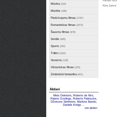
Filmas reži
Mūzika
(324)
Kino žanrs
Mūzikls
(186)
Piedzīvojumu filmas
(1767)
Romantiskas filmas
(2073)
Šausmu filmas
(979)
Seriāls
(485)
Sports
(262)
Trilleri
(1632)
Vesterns
(128)
Vēsturiskas filmas
(425)
Zinātniskā fantastika
(821)
Aktieri
Mets Deimons
,
Roberts de Niro
,
Raiens Goslings
,
Roberts Patinsons
,
Džeisons Stethems
,
Marlons Bando
,
Daniels Kreigs
...
visi aktieri