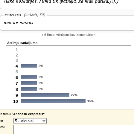
Tikko noskatījos. Filma tik īpatnēja, ka man patika:):):)
andreews
(vīrietis, 50)
nav ne vainas
+ 6 filmas vērtējumi bez komentāriem
Atzīmju sadalījums
1
2
3
4
9%
5
6
9%
7
9%
8
9%
9
27%
10
36%
 filmu "Ananasu ekspresis"
s:
rs: