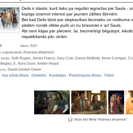
Deils ir slaists, kurš laiku pa regulāri iegriežas pie Saula -
kopīga izņemot interesi par jaunām zālītes šķirnēm.
Bet kad Deils kļūst par slepkavības liecinieku un notikuma
pēdām nonāk sliktie puiši un nu briesmās ir arī Sauls.
Abi ņem kājas pār pleciem, lai, bezmērķīgi bēguļojot, iekult
nepatikšanās pēc otrām
08
: ASV
Valsts
: Ananasu ekspresis
oriģinālvalodā
: Seth Rogen, James Franco, Gary Cole, Danny McBride, Kevin Corrigan, Cr
 lomās
 Begley Jr., Nora Dunn, Amber Heard
: David Gordon Green
sors
:
Asa sižeta filmas
Detektīvs
Komēdijas
Piedzīvojumu filmas
Trilleri
Visas foto filmai "Ananasu ekspresis"