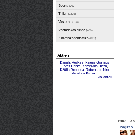
Sports
(262)
Trilleri
(1632)
Vesterns
(128)
Vēsturiskas filmas
(425)
Zinātniskā fantastika
(821)
Aktieri
Daniels Redklifs
,
Raiens Goslings
,
Toms Henks
,
Kamerona Diaza
,
Džūlija Robertsa
,
Roberts de Niro
,
Penelope Krūza
...
visi aktieri
Filmai "Ana
Paģiras