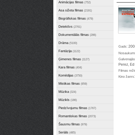
Animācijas filmas
(752)
Asa sižeta filmas
(2191)
Biogrāfiskas filmas
(479)
Detektīvs
(2761)
Dokumentālās filmas
(286)
Drāma
(5100)
: 20
Gads
Fantāzija
(1122)
Nosaukums 
Ģimenes filmas
Galvenajās
(1127)
Perez, Ed
Kara filmas
(404)
Filmas reži
Komēdijas
(3750)
Kino žanrs
Mistikas filmas
(959)
Mūzika
(324)
Mūzikls
(186)
Piedzīvojumu filmas
(1767)
Romantiskas filmas
(2073)
Šausmu filmas
(979)
Seriāls
(485)