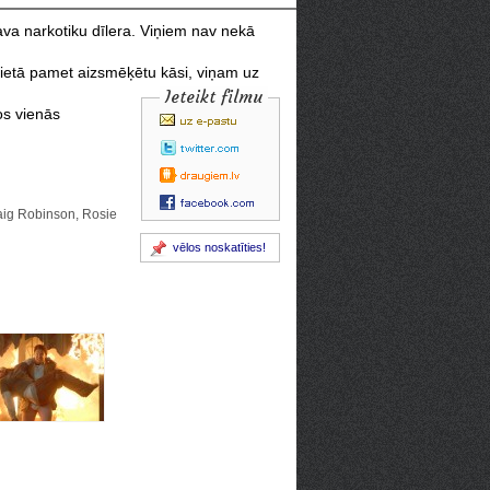
 sava narkotiku dīlera. Viņiem nav nekā
 vietā pamet aizsmēķētu kāsi,
viņam uz
Ieteikt filmu
os vienās
aig Robinson, Rosie
vēlos noskatīties!