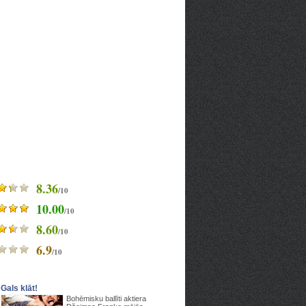
8.36
/10
10.00
/10
8.60
/10
6.9
/10
Gals klāt!
Bohēmisku ballīti aktiera