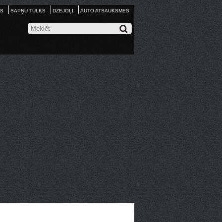
S
SAPŅU TULKS
DZEJOĻI
AUTO ATSAUKSMES