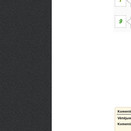
7
9
Komentēt
Vērtējum
Komentā