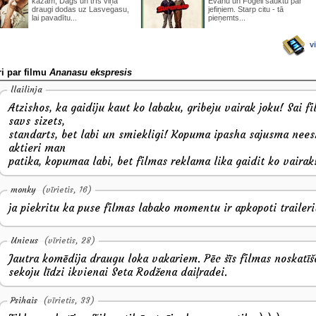
kāzām, Dags un trīs viņa
Evanu un Fogeli sauktu par
draugi dodas uz Lasvegasu,
jefiņiem. Starp citu - tā
lai pavadītu...
pieņemts...
v
i par filmu
Ananasu ekspresis
llailinja
Atzishos, ka gaidiju kaut ko labaku, gribeju vairak joku! Sai fi
savs sizets,
standarts, bet labi un smiekligi! Kopuma ipasha sajusma nee
aktieri man
patika, kopumaa labi, bet filmas reklama lika gaidit ko vairak
monky
(vīrietis, 16)
ja piekritu ka puse filmas labako momentu ir apkopoti traileri
Unicus
(vīrietis, 28)
Jautra komēdija draugu loka vakariem. Pēc šīs filmas noskatī
sekoju līdzi ikvienai Seta Rodžena daiļradei.
Psihais
(vīrietis, 33)