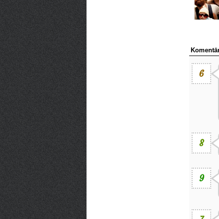
Komentār
6
8
9