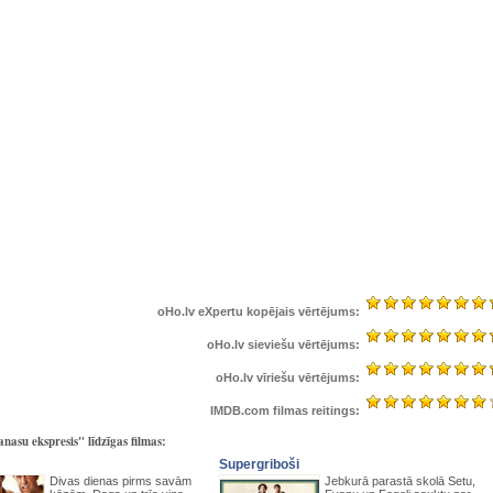
oHo.lv eXpertu kopējais vērtējums:
oHo.lv sieviešu vērtējums:
oHo.lv vīriešu vērtējums:
IMDB.com filmas reitings:
nasu ekspresis" līdzīgas filmas:
Supergriboši
Divas dienas pirms savām
Jebkurā parastā skolā Setu,