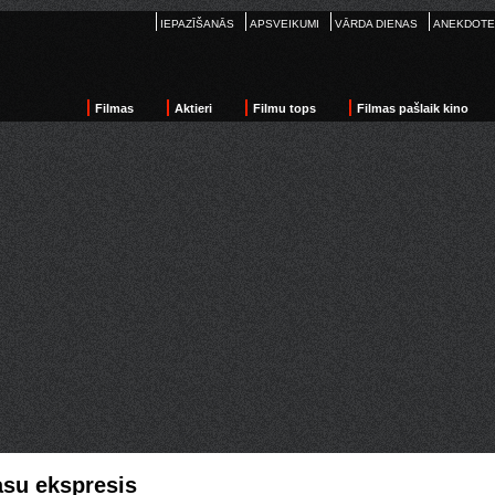
IEPAZĪŠANĀS
APSVEIKUMI
VĀRDA DIENAS
ANEKDOTE
Filmas
Aktieri
Filmu tops
Filmas pašlaik kino
su ekspresis