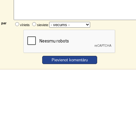
 par
vīrietis
sieviete