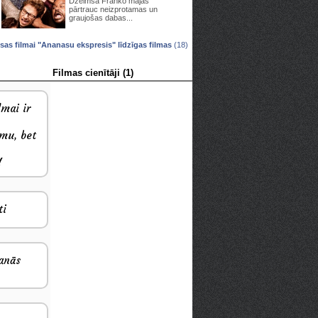
Džeimsa Franko mājās
pārtrauc neizprotamas un
graujošas dabas...
isas filmai "Ananasu ekspresis" līdzīgas filmas
(18)
Filmas cienītāji (1)
lmai ir
smu, bet
!
ti
šanās