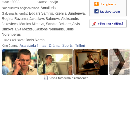
: 2008
: Latvija
Gads
Valsts
: Amatieris
Nosaukums oriģinālvalodā
: Edgars Samitis, Ksenija Sundejeva,
Galvenajās lomās
Regina Razuma, Jaroslavs Baturovs, Aleksandrs
vēlos noskatīties!
Jakovlevs, Martins Mielavs, Sandra Betkere, Alvis
Birkovs, Eva Mezite, Gastons Neimanis, Uldis
Norenbergs
: Janis Nords
Filmas režisors
:
Asa sižeta filmas
Drāma
Sports
Trilleri
Kino žanrs
Visas foto filmai "Amatieris"