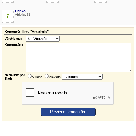
Hanko
7
vīrietis, 31
Komentēt filmu "Amatieris"
Vērtējums:
Komentārs:
Nedaudz par
vīrietis
sieviete
Tevi: