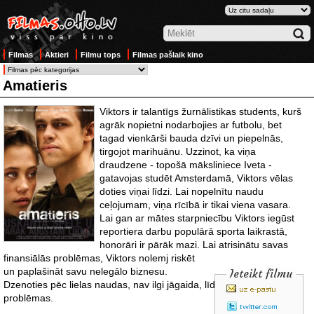
Filmas
Aktieri
Filmu tops
Filmas pašlaik kino
Amatieris
Viktors ir talantīgs žurnālistikas students, kurš
agrāk nopietni nodarbojies ar futbolu, bet
tagad vienkārši bauda dzīvi un piepelnās,
tirgojot marihuānu. Uzzinot, ka viņa
draudzene - topošā māksliniece Iveta -
gatavojas studēt Amsterdamā, Viktors vēlas
doties viņai līdzi. Lai nopelnītu naudu
ceļojumam, viņa rīcībā ir tikai viena vasara.
Lai gan ar mātes starpniecību Viktors iegūst
reportiera darbu populārā sporta laikrastā,
honorāri ir pārāk mazi. Lai atrisinātu savas
finansiālās
problēmas, Viktors nolemj riskēt
un paplašināt savu nelegālo biznesu.
Ieteikt filmu
Dzenoties pēc lielas naudas, nav ilgi jāgaida, līdz sākas arī lielas
problēmas.