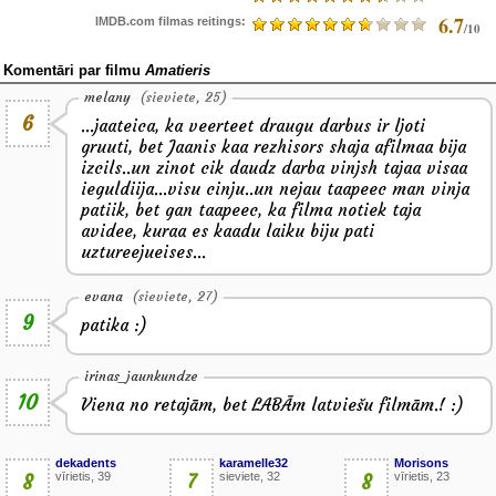
6.7
IMDB.com filmas reitings:
/10
Komentāri par filmu
Amatieris
melany
(sieviete, 25)
6
...jaateica, ka veerteet draugu darbus ir ljoti
gruuti, bet Jaanis kaa rezhisors shaja afilmaa bija
izcils..un zinot cik daudz darba vinjsh tajaa visaa
ieguldiija...visu cinju..un nejau taapeec man vinja
patiik, bet gan taapeec, ka filma notiek taja
avidee, kuraa es kaadu laiku biju pati
uztureejueises...
evana
(sieviete, 27)
9
patika :)
irinas_jaunkundze
10
Viena no retajām, bet LABĀm latviešu filmām.! :)
dekadents
karamelle32
Morisons
8
vīrietis, 39
7
sieviete, 32
8
vīrietis, 23