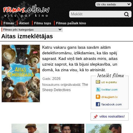
Filmas
Aktieri
Filmu tops
Filmas pašlaik kino
Aitas izmeklētājas
Katru vakaru gans lasa savām aitām
detektīvromānu, izlikdamies, ka tās spēj
saprast. Kad viņš tiek atrasts miris, aitas
uzreiz saprot, ka tā bijusi slepkavība, un
domā, ka zina visu, kā to atrisināt.
Ieteikt filmu
: 2026
Gads
: The
Nosaukums oriģinālvalodā
Sheep Detectives
vēlos noskatīties!