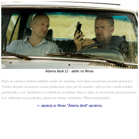
Ādama āboli 12 - attēls no filmas
Kāds no cietuma izlaists radikālis atnāk pie mācītāja, kurš šķiet neredzam pasaules ļaunumu.
Vārdos skopais neonacists cenšas pārliecināt viņu par tā esamību, taču arvien vairāk nokļūst
garīdznieka varā. Spēlējoties ar bībliskām norādēm, filma ir pilna ar absurdiem pārsteigumiem,
tā ir reālistiska un pasakaina, jautra un drūma vienlaikus. Filmas teoloģiskās ...
<- atpakaļ uz filmas "Ādama āboli" aprakstu