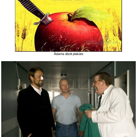
Ādama āboli plakāts