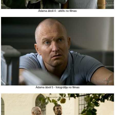
Ādama āboli 4 - attēls no filmas
Ādama āboli 5 - fotogrāfija no filmas