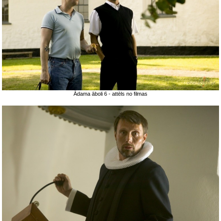
Ādama āboli 6 - attēls no filmas