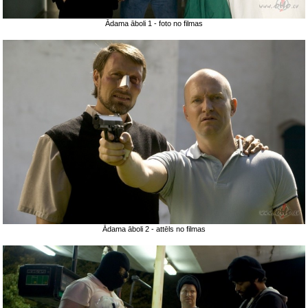
Ādama āboli 1 - foto no filmas
Ādama āboli 2 - attēls no filmas