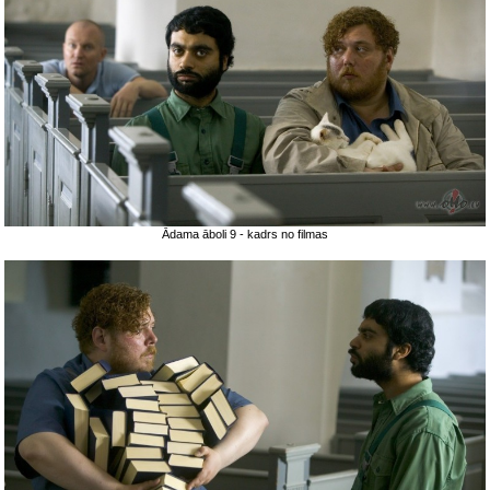
Ādama āboli 9 - kadrs no filmas