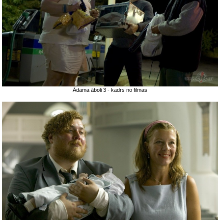
Ādama āboli 3 - kadrs no filmas