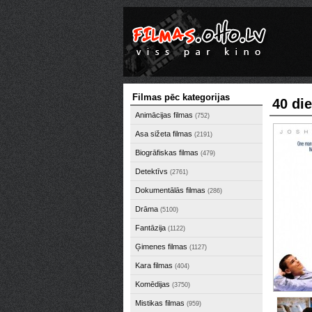
Filmas pēc kategorijas
40 di
Animācijas filmas
(752)
Asa sižeta filmas
(2191)
Biogrāfiskas filmas
(479)
Detektīvs
(2761)
Dokumentālās filmas
(286)
Drāma
(5100)
Fantāzija
(1122)
Ģimenes filmas
(1127)
Kara filmas
(404)
Komēdijas
(3750)
Mistikas filmas
(959)