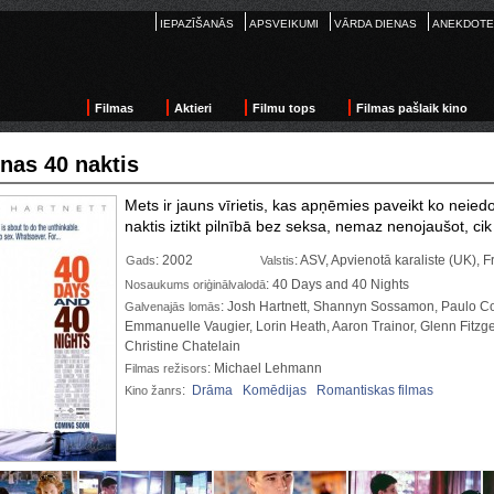
IEPAZĪŠANĀS
APSVEIKUMI
VĀRDA DIENAS
ANEKDOTE
Filmas
Aktieri
Filmu tops
Filmas pašlaik kino
enas 40 naktis
Mets ir jauns vīrietis, kas apņēmies paveikt ko nei
naktis iztikt pilnībā bez seksa, nemaz nenojaušot, cik
: 2002
: ASV, Apvienotā karaliste (UK), F
Gads
Valstis
: 40 Days and 40 Nights
Nosaukums oriģinālvalodā
: Josh Hartnett, Shannyn Sossamon, Paulo C
Galvenajās lomās
Emmanuelle Vaugier, Lorin Heath, Aaron Trainor, Glenn Fitzg
Christine Chatelain
: Michael Lehmann
Filmas režisors
:
Drāma
Komēdijas
Romantiskas filmas
Kino žanrs