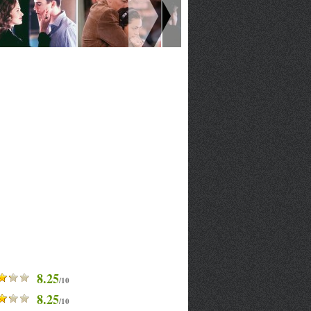
8.25
/10
8.25
/10