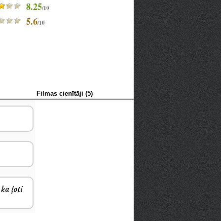
8.25
/10
5.6
/10
Filmas cienītāji (5)
ka ļoti