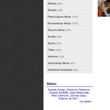
Mūzika
(324)
Mūzikls
(186)
Piedzīvojumu filmas
(1767)
Romantiskas filmas
(2073)
Šausmu filmas
(979)
Seriāls
(485)
Sports
(262)
Trilleri
(1632)
Vesterns
(128)
Vēsturiskas filmas
(425)
Zinātniskā fantastika
(821)
Aktieri
Daniels Kreigs
,
Džeisons Stethems
,
Daniels Redklifs
,
Keita Bekinseila
,
Mets Deimons
,
Džonijs Deps
,
Roberts de Niro
...
visi aktieri