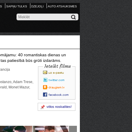
S
SAPŅU TULKS
DZEJOĻI
AUTO ATSAUKSMES
edomājamu: 40 romantiskas dienas un
 tas patiesībā būs grūti izdarāms.
Ieteikt filmu
rancija
ostanzo, Adam Trese,
erald, Monet Mazur,
vēlos noskatīties!