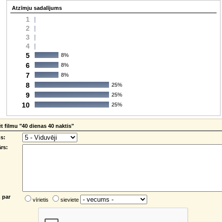
Atzīmju sadalījums
1
2
3
4
5
8%
6
8%
7
8%
8
25%
9
25%
10
25%
 filmu "40 dienas 40 naktis"
s:
rs:
 par
vīrietis
sieviete