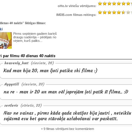
oHo.lv vīriešu vērtējums:
IMDB.com filmas reitings:
dienas 40 naktis" līdzīgas filmas:
ķi
Pirms septiņiem gadiem bariņš
draugu saderēja – pēdējais no
viņiem, kurš paliks...
i par filmu
40 dienas 40 naktis
heavenly_host
(sieviete, 26)
Kad man bija 20, man ljoti patika shi filma :)
Aggystill
(sieviete, 20)
nu re - man ir 20 un man vēl joprojām ļoti patīk šī filma.. :D
sertleris
(vīrietis, 22)
Nav ne vainas , pirms kāda gada skatījos bija jautri , neteikšu 
sajūsmā esu bet gara stāvokļa uzlabošanai var paskatīt.
+ 9 filmas vērtējumi bez komentāriem