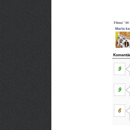
Filmai "40 
Marta ka
Komentār
9
9
6