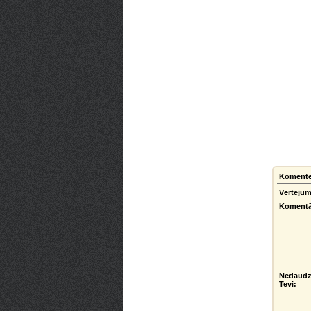
Komentēt
Vērtējum
Komentā
Nedaudz
Tevi: