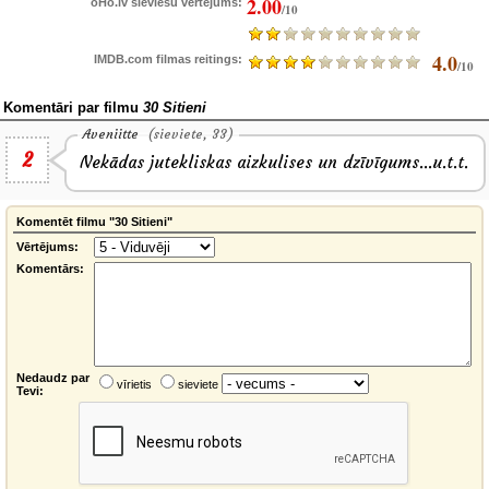
2.00
oHo.lv sieviešu vērtējums:
/10
4.0
IMDB.com filmas reitings:
/10
Komentāri par filmu
30 Sitieni
Aveniitte
(sieviete, 33)
2
Nekādas jutekliskas aizkulises un dzīvīgums...u.t.t.
Komentēt filmu "30 Sitieni"
Vērtējums:
Komentārs:
Nedaudz par
vīrietis
sieviete
Tevi: