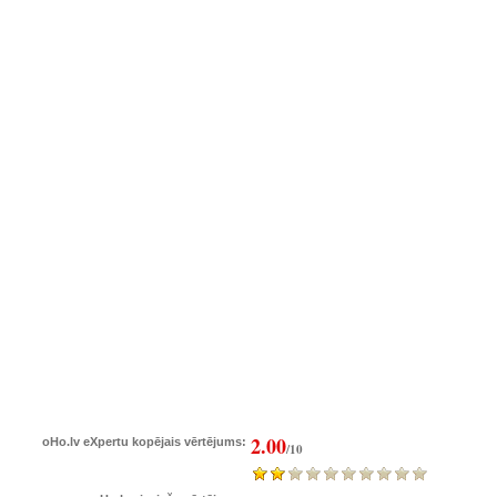
2.00
oHo.lv eXpertu kopējais vērtējums:
/10