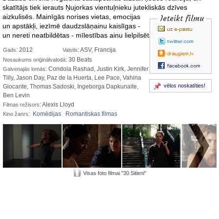
skatītājs tiek ierauts Ņujorkas vientuļnieku jutekliskās
dzīves
aizkulisēs. Mainīgās norises vietas, emocijas
Ieteikt filmu
un apstākļi, iezīmē daudzslāņainu kaislīgas -
un nereti neatbildētas - mīlestības ainu lielpilsētā.
: 2012
: ASV, Francija
Gads
Valstis
: 30 Beats
Nosaukums oriģinālvalodā
: Condola Rashad, Justin Kirk, Jennifer
Galvenajās lomās
Tilly, Jason Day, Paz de la Huerta, Lee Pace, Vahina
vēlos noskatīties!
Giocante, Thomas Sadoski, Ingeborga Dapkunaite,
Ben Levin
: Alexis Lloyd
Filmas režisors
:
Komēdijas
Romantiskas filmas
Kino žanrs
Visas foto filmai "30 Sitieni"