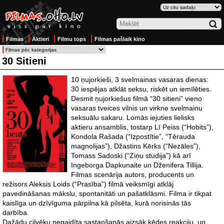
Filmas
Aktieri
Filmu tops
Filmas pašlaik kino
30 Sitieni
10 ņujorkieši, 3 svelmainas vasaras dienas:
30 iespējas atklāt seksu, riskēt un iemīlēties.
Desmit ņujorkiešus filmā “30 sitieni” vieno
vasaras tveices vilnis un virkne svelmainu
seksuālu sakaru. Lomās iejuties lielisks
aktieru ansamblis, tostarp Lī Peiss (“Hobits”),
Kondola Rašada (“Izpostītie”, “Tērauda
magnolijas”), Džastins Kērks (“Nezāles”),
Tomass Sadoski (“Ziņu studija”) kā arī
Ingeborga Dapkunaite un Dženifera Tillija.
Filmas scenārija autors, producents un
režisors Aleksis Loids (“Prasība”) filmā veiksmīgi atklāj
pavedināšanas mākslu, spontanitāti un pašatklāsmi. Filma ir tikpat
kaislīga un dzīvīguma pārpilna kā pilsēta, kurā norisinās tās
darbība.
Dažādu cilvēku negaidīta sastapšanās aizsāk ķēdes reakciju, un