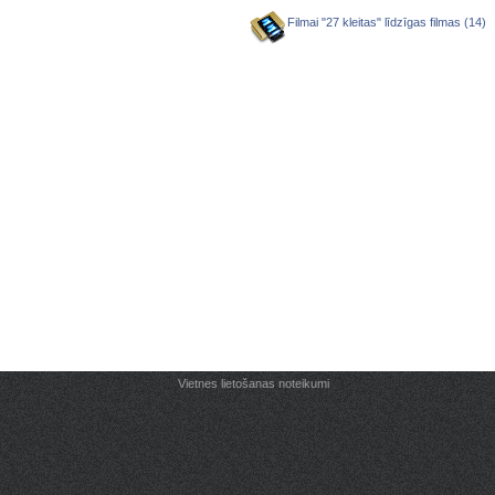
Filmai "27 kleitas" līdzīgas filmas (14)
Vietnes lietošanas noteikumi