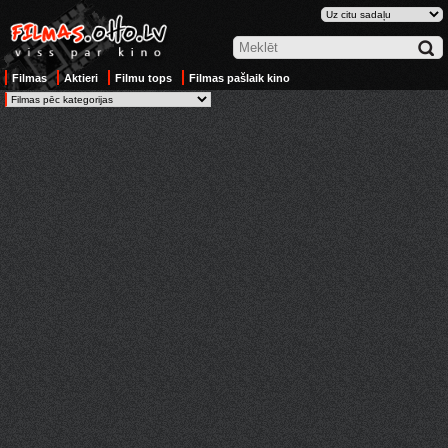
Filmas
Aktieri
Filmu tops
Filmas pašlaik kino