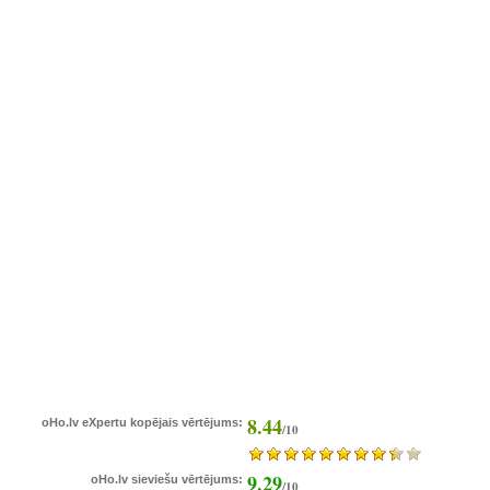
8.44
oHo.lv eXpertu kopējais vērtējums:
/10
9.29
oHo.lv sieviešu vērtējums:
/10