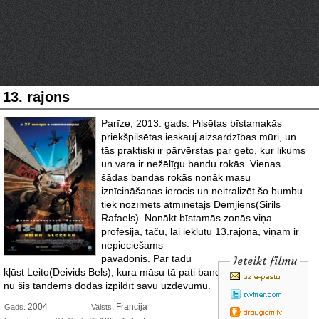
13. rajons
Parīze, 2013. gads. Pilsētas bīstamakās
priekšpilsētas ieskauj aizsardzības mūri, un
tās praktiski ir pārvērstas par geto, kur likums
un vara ir nežēlīgu bandu rokās. Vienas
šādas bandas rokās nonāk masu
iznīcināšanas ierocis un neitralizēt šo bumbu
tiek nozīmēts atmīnētājs Demjiens(Sirils
Rafaels). Nonākt bīstamās zonās viņa
profesija, taču, lai iekļūtu 13.rajonā,
viņam ir
nepieciešams
pavadonis. Par tādu
Ieteikt filmu
kļūst Leito(Deivids Bels), kura māsu tā pati banda ir nolaupījusi. Un
nu šis tandēms dodas izpildīt savu uzdevumu.
: 2004
: Francija
Gads
Valsts