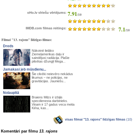
7.91
oHo.lv vīriešu vērtējums:
/10
7.1
IMDB.com filmas reitings:
/10
Filmai "13. rajons" līdzīgas filmas:
Dreds
Nākotnē lielāko
Ziemeļamerikas daļu ir
saindējusi radiācija. Plašie
pilsētas džungļi Mega...
Jamakasi jeb mūsdienu...
Šie cilvēki neievēro nekādus
likumus – ne policijas, ne
gravitācijas. Jauniešu...
Nolaupītā
Braiens Milzs ir izbijis
specdienesta darbinieks.
Viņam ir 17 gadus veca meita
Kima, kas...
visas filmai "13. rajons" līdzīgas filmas
(10)
Komentāri par filmu
13. rajons