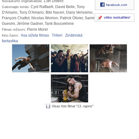
: 13th District
Nosaukums oriģinālvalodā
: Cyril Raffaelli, David Belle, Tony
Galvenajās lomās
D'Amario, Tony D'Amario, Bibi Naceri, Dany Verissimo,
vēlos noskatīties!
François Chattot, Nicolas Woirion, Patrick Olivier, Samir
Guesmi, Jérôme Gadner, Tarik Boucekhine
: Pierre Morel
Filmas režisors
:
Asa sižeta filmas
Trilleri
Zinātniskā
Kino žanrs
fantastika
Visas foto filmai "13. rajons"