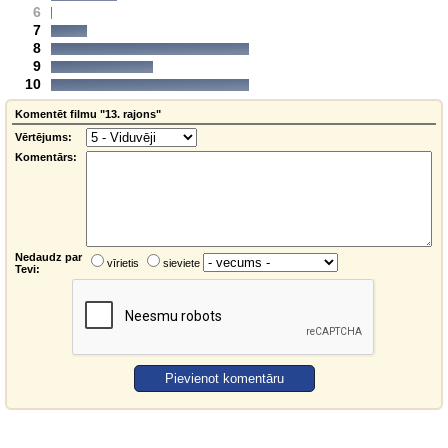
6
7
8
9
10
Komentēt filmu "13. rajons"
Vērtējums:
Komentārs:
Nedaudz par
vīrietis
sieviete
Tevi: