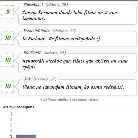
BlackAngel
(vīrietis, 29)
9
Lukam Besonam daudz labu filmu un šī nav
izņēmums.
FreuleinDilaila
(sieviete, 20)
10
le Parkour- šīs filmas atslēgvārds :)
DOGZ2007
(vīrietis, 29)
10
nenormāli aizrāva gan sižets gan aktieri un viņu
spējas
`klik
(sieviete, 21)
10
Viena no labākajām filmām, ko esmu redzējusi.
+ 14 filmas vērtējumi bez komentāriem
Atzīmju sadalījums
1
2
3
4
5