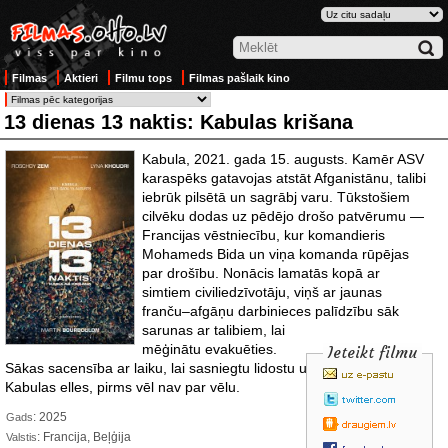
Filmas
Aktieri
Filmu tops
Filmas pašlaik kino
13 dienas 13 naktis: Kabulas krišana
Kabula, 2021. gada 15. augusts. Kamēr ASV
karaspēks gatavojas atstāt Afganistānu, talibi
iebrūk pilsētā un sagrābj varu. Tūkstošiem
cilvēku dodas uz pēdējo drošo patvērumu —
Francijas vēstniecību, kur komandieris
Mohameds Bida un viņa komanda rūpējas
par drošību. Nonācis lamatās kopā ar
simtiem civiliedzīvotāju, viņš ar jaunas
franču–afgāņu darbinieces palīdzību
sāk
sarunas ar talibiem, lai
mēģinātu evakuēties.
Ieteikt filmu
Sākas sacensība ar laiku, lai sasniegtu lidostu un izbēgtu no
Kabulas elles, pirms vēl nav par vēlu.
: 2025
Gads
: Francija, Beļģija
Valstis