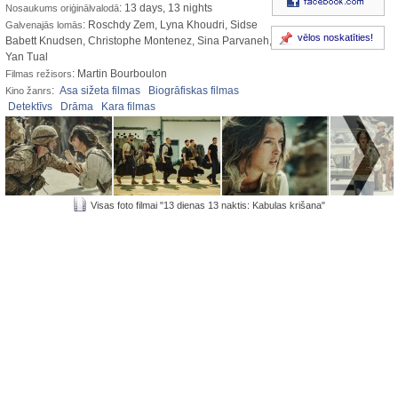
: 13 days, 13 nights
Nosaukums oriģinālvalodā
: Roschdy Zem, Lyna Khoudri, Sidse
Galvenajās lomās
vēlos noskatīties!
Babett Knudsen, Christophe Montenez, Sina Parvaneh,
Yan Tual
: Martin Bourboulon
Filmas režisors
:
Asa sižeta filmas
Biogrāfiskas filmas
Kino žanrs
Detektīvs
Drāma
Kara filmas
Visas foto filmai "13 dienas 13 naktis: Kabulas krišana"