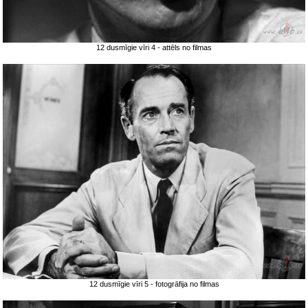
12 dusmīgie vīri 4 - attēls no filmas
12 dusmīgie vīri 5 - fotogrāfija no filmas