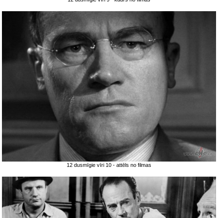
12 dusmīgie vīri 10 - attēls no filmas