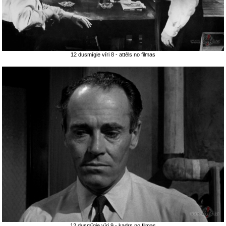
12 dusmīgie vīri 8 - attēls no filmas
12 dusmīgie vīri 9 - kadrs no filmas