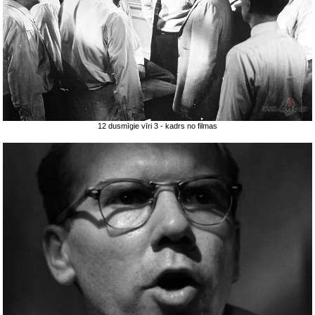
12 dusmīgie vīri 3 - kadrs no filmas