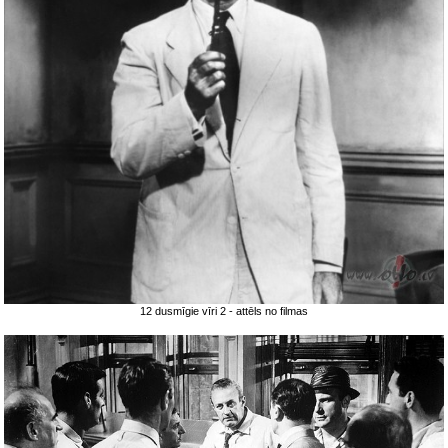
12 dusmīgie vīri 2 - attēls no filmas