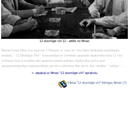
12 dusmīgie vīri 12 - attēls no filmas
Sidnija Lumē filma, kas ieguvusi 3 Oskarus, ir viena no visu laiku labākajām teatriālajām
izrādēm, ``12 Dusmīgie Vīri`` koncentrējas uz zvērināto apspriedi slepkavības lietā.12 vīru
zvērinato tiesa ir nosūtīta sākt apspriest pirmās pakāpes slepkavības prāvu pret
astoņpadsmitgadīgu latīņamerikāni, par tēva saduršanu līdz nāvei, kur verdikts ``vainīgs`` ...
<- atpakaļ uz filmas "12 dusmīgie vīri" aprakstu
Filmai "12 dusmīgie vīri" līdzīgas filmas (7)