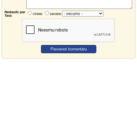
Nedaudz par
vīrietis
sieviete
Tevi: