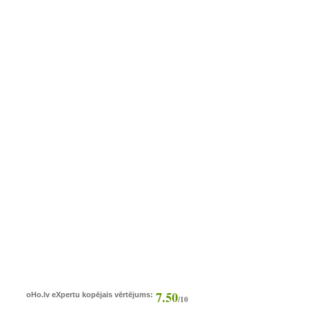
7.50
oHo.lv eXpertu kopējais vērtējums:
/10