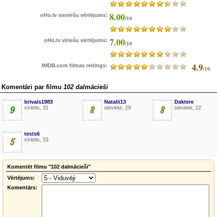
8.00
oHo.lv sieviešu vērtējums:
/10
7.00
oHo.lv vīriešu vērtējums:
/10
4.9
IMDB.com filmas reitings:
/10
Komentāri par filmu
102 dalmācieši
brivais1983
Natalii13
Daktere
9
vīrietis, 31
8
sieviete, 29
8
sieviete, 22
tests6
5
vīrietis, 33
Komentēt filmu "102 dalmācieši"
Vērtējums:
Komentārs: