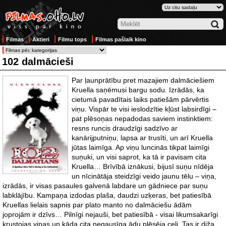
Filmas
Aktieri
Filmu tops
Filmas pašlaik kino
102 dalmācieši
Par ļaunprātību pret mazajiem dalmāciešiem
Kruella saņēmusi bargu sodu. Izrādās, ka
cietumā pavadītais laiks patiešām pārvērtis
viņu. Vispār te visi ieslodzītie kļūst labsirdīgi –
pat plēsoņas nepadodas saviem instinktiem:
resns runcis draudzīgi sadzīvo ar
kanārijputniņu, lapsa ar trusīti, un arī Kruella
jūtas laimīga. Ap viņu luncinās tikpat laimīgi
suņuki, un visi saprot, ka tā ir pavisam cita
Kruella… Brīvībā iznākusi, bijusī suņu nīdēja
un nīcinātāja steidzīgi veido jaunu tēlu – viņa,
izrādās, ir visas pasaules galvenā labdare un gādniece par suņu
labklājību. Kampaņa izdodas plaša, daudzi uzķeras, bet patiesībā
Kruellas lielais sapnis par plato manto no dalmāciešu ādām
joprojām ir dzīvs… Pilnīgi nejauši, bet patiesībā - visai likumsakarīgi
krustojas viņas un kāda cita negausīga ādu plēsēja ceļi. Tas ir diža