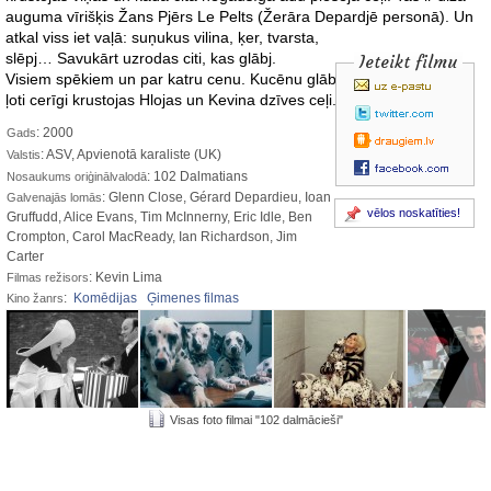
auguma vīrišķis Žans Pjērs Le Pelts (Žerāra Depardjē personā). Un
atkal viss iet vaļā: suņukus vilina, ķer, tvarsta,
slēpj… Savukārt uzrodas citi, kas glābj.
Ieteikt filmu
Visiem spēkiem un par katru cenu. Kucēnu glābšanas pasākumos
ļoti cerīgi krustojas Hlojas un Kevina dzīves ceļi.
: 2000
Gads
: ASV, Apvienotā karaliste (UK)
Valstis
: 102 Dalmatians
Nosaukums oriģinālvalodā
: Glenn Close, Gérard Depardieu, Ioan
Galvenajās lomās
vēlos noskatīties!
Gruffudd, Alice Evans, Tim McInnerny, Eric Idle, Ben
Crompton, Carol MacReady, Ian Richardson, Jim
Carter
: Kevin Lima
Filmas režisors
:
Komēdijas
Ģimenes filmas
Kino žanrs
Visas foto filmai "102 dalmācieši"